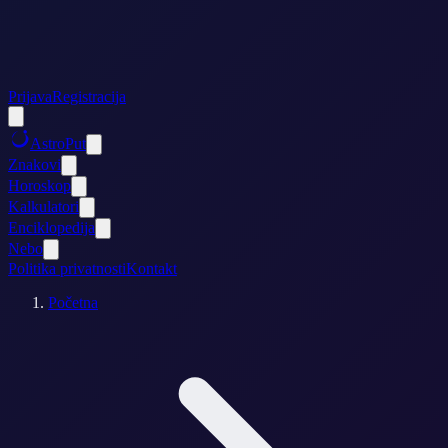
Prijava
Registracija
AstroPut
Znakovi
Horoskop
Kalkulatori
Enciklopedija
Nebo
Politika privatnosti
Kontakt
Početna