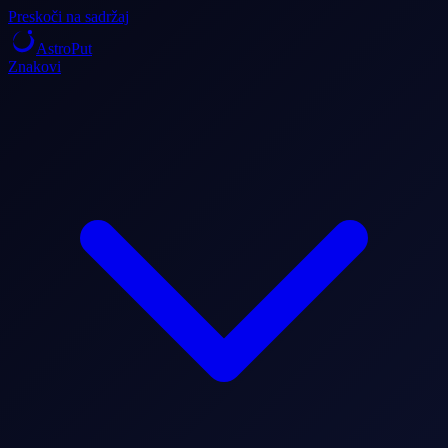
Preskoči na sadržaj
AstroPut
Znakovi