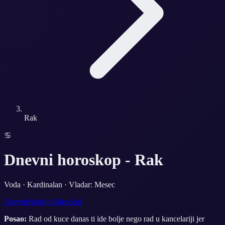
Rak
♋
Dnevni horoskop -
Rak
Voda
·
Kardinalan
· Vladar:
Mesec
Dnevni
Nedeljni
Mesečni
Posao:
Rad od kuce danas ti ide bolje nego rad u kancelariji jer