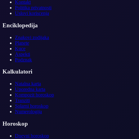
Kontakt
Politika privatnosti
Uslovi koriscenja
Enciklopedija
Znakovi zodijaka
Planete
Kuce
Aspekti
Podznak
Kalkulatori
Natalna karta
Uporedna karta
Kompozit horoskop
Tranziti
Solarni horoskop
Numerologija
Horoskop
Dnevni horoskop