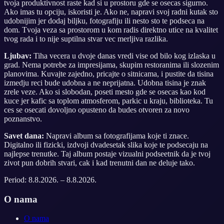
tvoja produktivnost raste kad si u prostoru gde se osecas sigurno.
Ako imas tu opciju, iskoristi je. Ako ne, napravi svoj radni kutak sto
udobnijim jer dodaj biljku, fotografiju ili nesto sto te podseca na
dom. Tvoja veza sa prostorom u kom radis direktno utice na kvalitet
tvog rada i to nije suptilna stvar vec merljiva razlika.
Ljubav:
Tiha vecera u dvoje danas vredi vise od bilo kog izlaska u
grad. Nema potrebe za impresijama, skupim restoranima ili slozenim
planovima. Kuvajte zajedno, pricajte o sitnicama, i pustite da tisina
izmedju reci bude udobna a ne neprijatna. Udobna tisina je znak
zrele veze. Ako si slobodan, poseti mesto gde se osecas kao kod
kuce jer kafic sa toplom atmosferom, parkic u kraju, biblioteka. Tu
ces se osecati dovoljno opusteno da budes otvoren za novo
poznanstvo.
Savet dana:
Napravi album sa fotografijama koje ti znace.
Digitalno ili fizicki, izdvoji dvadesetak slika koje te podsecaju na
najlepse trenutke. Taj album postaje vizualni podseetnik da je tvoj
zivot pun dobrih stvari, cak i kad trenutni dan ne deluje tako.
Period:
8.8.2026.
–
8.8.2026.
O nama
O nama