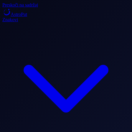
Preskoči na sadržaj
AstroPut
Znakovi