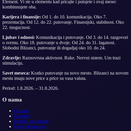
Element. Vi ste u elementu kad pricajte i putujete i ovaj mesec
kombinnujete oba.
Karijera i finansije:
Od 1. do 10. komunikacija. Oko 7.
prezentacija. Od 12. do 22. putovanje. Finansijski, stabilnost. Oko
22. mogucnost.
Ljubav i odnosi:
Komunikacija i putovanje. Od 3. do 14. razgovori
o svemu. Oko 18. putovanje u dvoje. Od 24. do 31. laganost.
Slobodni Blizanci, putovanje ili dogadjaj oko 10. do 24.
Zdravlje:
Raznovrsna aktivnost. Ruke. Nervni sistem. Um trazi
stimulaciju.
Savet meseca:
Kratko putovanje na novo mesto. Blizanci na novom
mestu imaju nove price a price su vasa valuta.
Period:
1.8.2026.
–
31.8.2026.
O nama
O nama
Kontakt
Politika privatnosti
Uslovi koriscenja