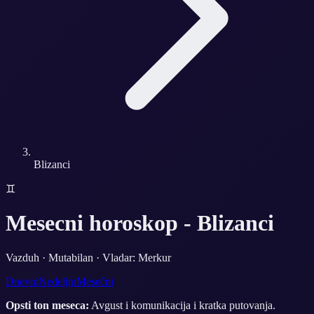
Blizanci
♊
Mesecni horoskop -
Blizanci
Vazduh
·
Mutabilan
· Vladar:
Merkur
Dnevni
Nedeljni
Mesečni
Opsti ton meseca:
Avgust i komunikacija i kratka putovanja.