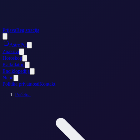
Prijava
Registracija
AstroPut
Znakovi
Horoskop
Kalkulatori
Enciklopedija
Nebo
Politika privatnosti
Kontakt
Početna