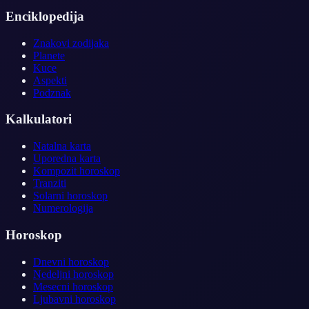
Enciklopedija
Znakovi zodijaka
Planete
Kuce
Aspekti
Podznak
Kalkulatori
Natalna karta
Uporedna karta
Kompozit horoskop
Tranziti
Solarni horoskop
Numerologija
Horoskop
Dnevni horoskop
Nedeljni horoskop
Mesecni horoskop
Ljubavni horoskop