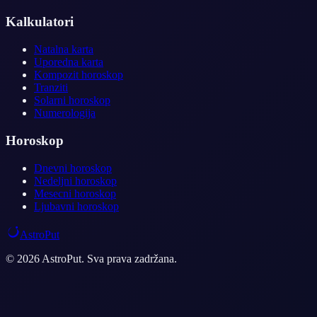
Kalkulatori
Natalna karta
Uporedna karta
Kompozit horoskop
Tranziti
Solarni horoskop
Numerologija
Horoskop
Dnevni horoskop
Nedeljni horoskop
Mesecni horoskop
Ljubavni horoskop
AstroPut
© 2026 AstroPut. Sva prava zadržana.