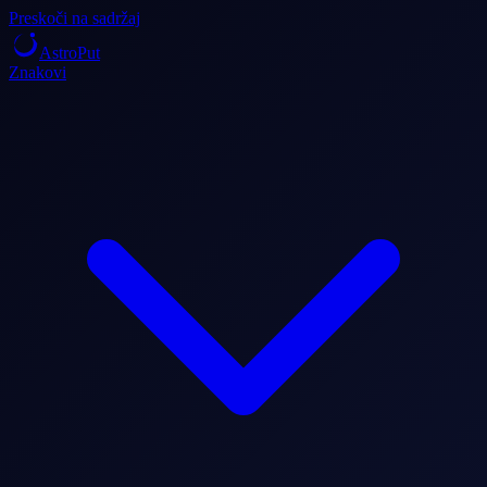
Preskoči na sadržaj
AstroPut
Znakovi