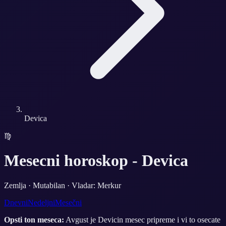
Devica
♍
Mesecni horoskop -
Devica
Zemlja
·
Mutabilan
· Vladar:
Merkur
Dnevni
Nedeljni
Mesečni
Opsti ton meseca:
Avgust je Devicin mesec pripreme i vi to osecate