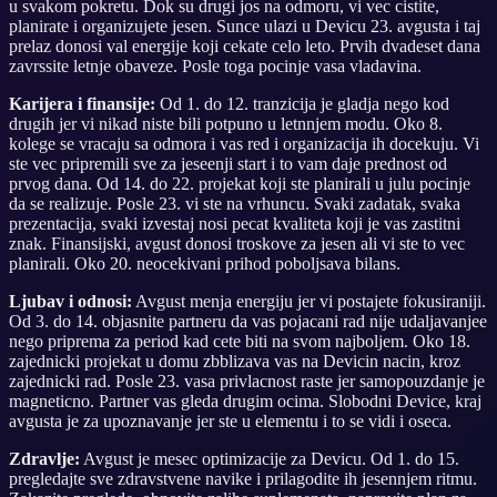
u svakom pokretu. Dok su drugi jos na odmoru, vi vec cistite,
planirate i organizujete jesen. Sunce ulazi u Devicu 23. avgusta i taj
prelaz donosi val energije koji cekate celo leto. Prvih dvadeset dana
zavrssite letnje obaveze. Posle toga pocinje vasa vladavina.
Karijera i finansije:
Od 1. do 12. tranzicija je gladja nego kod
drugih jer vi nikad niste bili potpuno u letnnjem modu. Oko 8.
kolege se vracaju sa odmora i vas red i organizacija ih docekuju. Vi
ste vec pripremili sve za jeseenji start i to vam daje prednost od
prvog dana. Od 14. do 22. projekat koji ste planirali u julu pocinje
da se realizuje. Posle 23. vi ste na vrhuncu. Svaki zadatak, svaka
prezentacija, svaki izvestaj nosi pecat kvaliteta koji je vas zastitni
znak. Finansijski, avgust donosi troskove za jesen ali vi ste to vec
planirali. Oko 20. neocekivani prihod poboljsava bilans.
Ljubav i odnosi:
Avgust menja energiju jer vi postajete fokusiraniji.
Od 3. do 14. objasnite partneru da vas pojacani rad nije udaljavanjee
nego priprema za period kad cete biti na svom najboljem. Oko 18.
zajednicki projekat u domu zbblizava vas na Devicin nacin, kroz
zajednicki rad. Posle 23. vasa privlacnost raste jer samopouzdanje je
magneticno. Partner vas gleda drugim ocima. Slobodni Device, kraj
avgusta je za upoznavanje jer ste u elementu i to se vidi i oseca.
Zdravlje:
Avgust je mesec optimizacije za Devicu. Od 1. do 15.
pregledajte sve zdravstvene navike i prilagodite ih jesennjem ritmu.