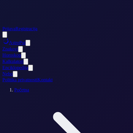
Prijava
Registracija
AstroPut
Znakovi
Horoskop
Kalkulatori
Enciklopedija
Nebo
Politika privatnosti
Kontakt
Početna