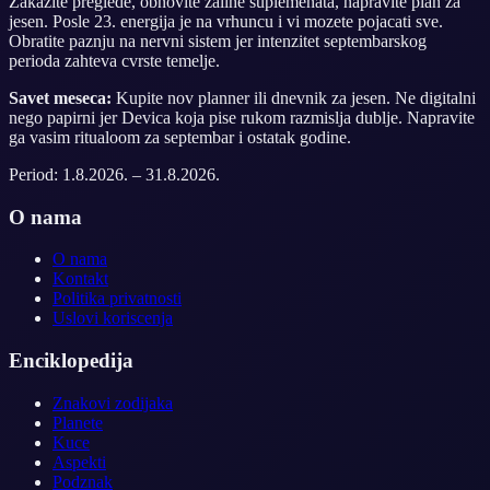
Zakazite preglede, obnovite zalihe suplemenata, napravite plan za
jesen. Posle 23. energija je na vrhuncu i vi mozete pojacati sve.
Obratite paznju na nervni sistem jer intenzitet septembarskog
perioda zahteva cvrste temelje.
Savet meseca:
Kupite nov planner ili dnevnik za jesen. Ne digitalni
nego papirni jer Devica koja pise rukom razmislja dublje. Napravite
ga vasim ritualoom za septembar i ostatak godine.
Period:
1.8.2026.
–
31.8.2026.
O nama
O nama
Kontakt
Politika privatnosti
Uslovi koriscenja
Enciklopedija
Znakovi zodijaka
Planete
Kuce
Aspekti
Podznak