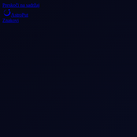
Preskoči na sadržaj
AstroPut
Znakovi