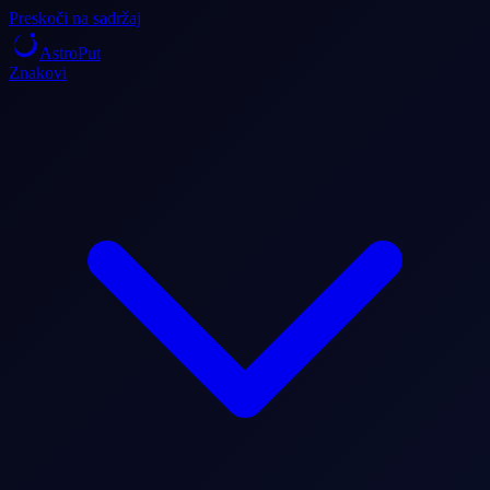
Preskoči na sadržaj
AstroPut
Znakovi