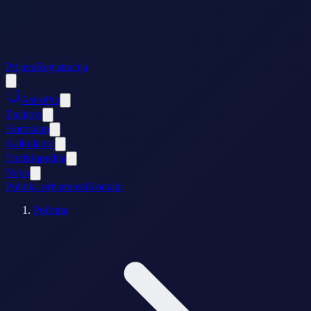
Prijava
Registracija
AstroPut
Znakovi
Horoskop
Kalkulatori
Enciklopedija
Nebo
Politika privatnosti
Kontakt
Početna