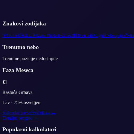
Znakovi zodijaka
♈
Ovan
♉
Bik
♊
Blizanci
♋
Rak
♌
Lav
♍
Devica
♎
Vaga
♏
Skorpija
♐
Str
Trenutno nebo
Trenutne pozicije nedostupne
Faza Meseca
🌔
Rastuća Grbava
Lav
·
75
% osvetljen
Kalendar mesečevih faza →
Detaljni pregled →
Popularni kalkulatori