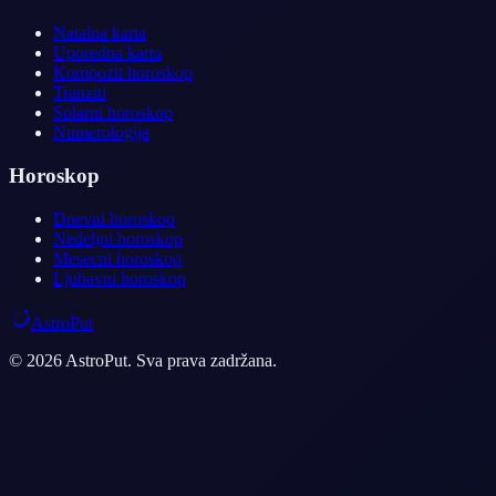
Natalna karta
Uporedna karta
Kompozit horoskop
Tranziti
Solarni horoskop
Numerologija
Horoskop
Dnevni horoskop
Nedeljni horoskop
Mesecni horoskop
Ljubavni horoskop
AstroPut
© 2026 AstroPut. Sva prava zadržana.