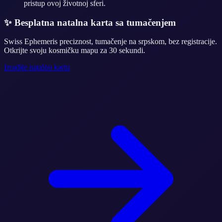
pristup ovoj životnoj sferi.
✨
Besplatna natalna karta sa tumačenjem
Swiss Ephemeris preciznost, tumačenje na srpskom, bez registracije.
Otkrijte svoju kosmičku mapu za 30 sekundi.
Izradite natalnu kartu