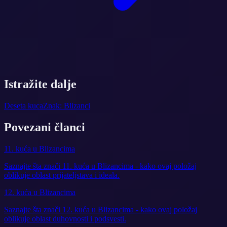
Istražite dalje
Deseta kuca
Znak: Blizanci
Povezani članci
11. kuća u Blizancima
Saznajte šta znači 11. kuća u Blizancima - kako ovaj položaj
oblikuje oblast prijateljstava i ideala.
12. kuća u Blizancima
Saznajte šta znači 12. kuća u Blizancima - kako ovaj položaj
oblikuje oblast duhovnosti i podsvesti.