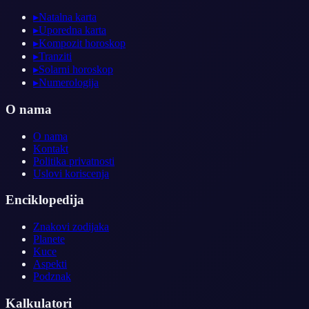
▸
Natalna karta
▸
Uporedna karta
▸
Kompozit horoskop
▸
Tranziti
▸
Solarni horoskop
▸
Numerologija
O nama
O nama
Kontakt
Politika privatnosti
Uslovi koriscenja
Enciklopedija
Znakovi zodijaka
Planete
Kuce
Aspekti
Podznak
Kalkulatori