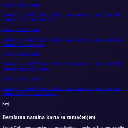
2. kuća u Blizancima
Saznajte šta znači 2. kuća u Blizancima - kako ovaj položaj oblikuje
oblast materijalnih vrednosti.
4. kuća u Blizancima
Saznajte šta znači 4. kuća u Blizancima - kako ovaj položaj oblikuje
oblast porodice i doma.
5. kuća u Blizancima
Saznajte šta znači 5. kuća u Blizancima - kako ovaj položaj oblikuje
oblast kreativnosti i ljubavi.
6. kuća u Blizancima
Saznajte šta znači 6. kuća u Blizancima - kako ovaj položaj oblikuje
oblast zdravlja i svakodnevice.
🗺️
Besplatna natalna karta sa tumačenjem
Swiss Ephemeris preciznost, tumačenje na srpskom, bez registracije.