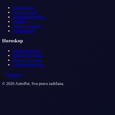
Natalna karta
Uporedna karta
Kompozit horoskop
Tranziti
Solarni horoskop
Numerologija
Horoskop
Dnevni horoskop
Nedeljni horoskop
Mesecni horoskop
Ljubavni horoskop
AstroPut
© 2026 AstroPut. Sva prava zadržana.