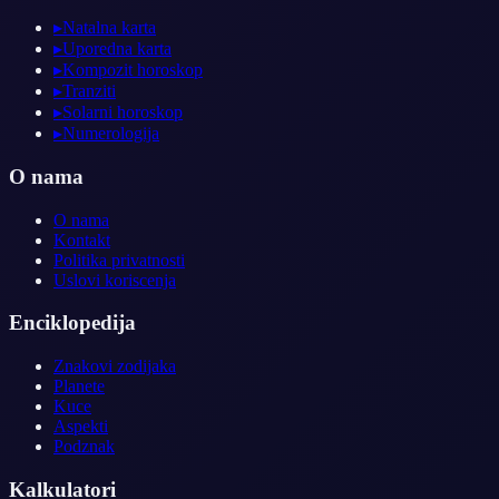
▸
Natalna karta
▸
Uporedna karta
▸
Kompozit horoskop
▸
Tranziti
▸
Solarni horoskop
▸
Numerologija
O nama
O nama
Kontakt
Politika privatnosti
Uslovi koriscenja
Enciklopedija
Znakovi zodijaka
Planete
Kuce
Aspekti
Podznak
Kalkulatori