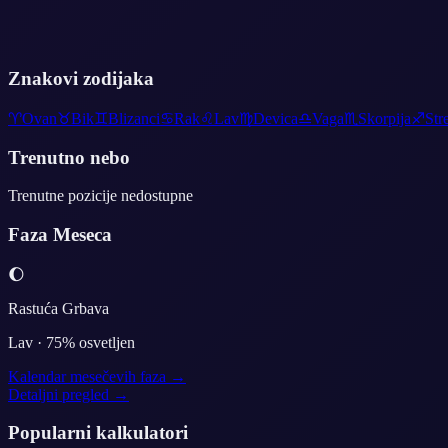
Znakovi zodijaka
♈
Ovan
♉
Bik
♊
Blizanci
♋
Rak
♌
Lav
♍
Devica
♎
Vaga
♏
Skorpija
♐
Str
Trenutno nebo
Trenutne pozicije nedostupne
Faza Meseca
🌔
Rastuća Grbava
Lav
·
75
% osvetljen
Kalendar mesečevih faza →
Detaljni pregled →
Popularni kalkulatori