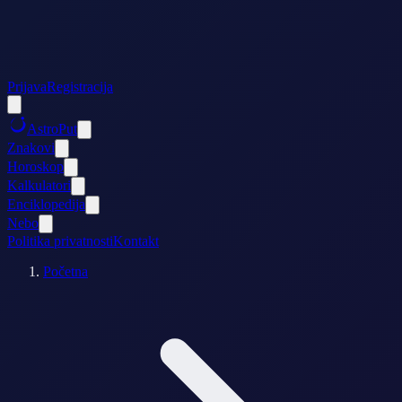
Prijava
Registracija
AstroPut
Znakovi
Horoskop
Kalkulatori
Enciklopedija
Nebo
Politika privatnosti
Kontakt
Početna