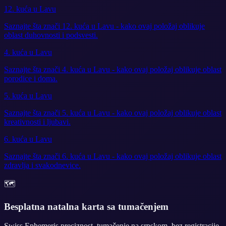
12. kuća u Lavu
Saznajte šta znači 12. kuća u Lavu - kako ovaj položaj oblikuje
oblast duhovnosti i podsvesti.
4. kuća u Lavu
Saznajte šta znači 4. kuća u Lavu - kako ovaj položaj oblikuje oblast
porodice i doma.
5. kuća u Lavu
Saznajte šta znači 5. kuća u Lavu - kako ovaj položaj oblikuje oblast
kreativnosti i ljubavi.
6. kuća u Lavu
Saznajte šta znači 6. kuća u Lavu - kako ovaj položaj oblikuje oblast
zdravlja i svakodnevice.
🗺️
Besplatna natalna karta sa tumačenjem
Swiss Ephemeris preciznost, tumačenje na srpskom, bez registracije.