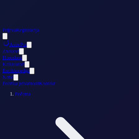
Prijava
Registracija
AstroPut
Znakovi
Horoskop
Kalkulatori
Enciklopedija
Nebo
Politika privatnosti
Kontakt
Početna