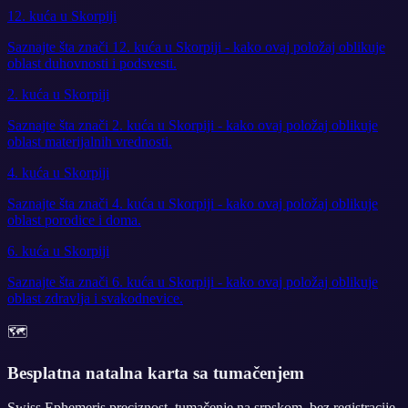
12. kuća u Skorpiji
Saznajte šta znači 12. kuća u Skorpiji - kako ovaj položaj oblikuje
oblast duhovnosti i podsvesti.
2. kuća u Skorpiji
Saznajte šta znači 2. kuća u Skorpiji - kako ovaj položaj oblikuje
oblast materijalnih vrednosti.
4. kuća u Skorpiji
Saznajte šta znači 4. kuća u Skorpiji - kako ovaj položaj oblikuje
oblast porodice i doma.
6. kuća u Skorpiji
Saznajte šta znači 6. kuća u Skorpiji - kako ovaj položaj oblikuje
oblast zdravlja i svakodnevice.
🗺️
Besplatna natalna karta sa tumačenjem
Swiss Ephemeris preciznost, tumačenje na srpskom, bez registracije.