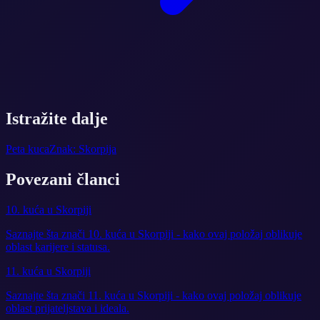
Istražite dalje
Peta kuca
Znak: Skorpija
Povezani članci
10. kuća u Skorpiji
Saznajte šta znači 10. kuća u Skorpiji - kako ovaj položaj oblikuje
oblast karijere i statusa.
11. kuća u Skorpiji
Saznajte šta znači 11. kuća u Skorpiji - kako ovaj položaj oblikuje
oblast prijateljstava i ideala.