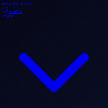
Preskoči na sadržaj
AstroPut
Znakovi