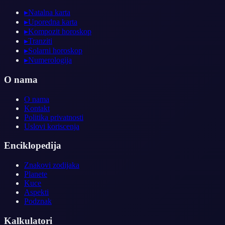
▸
Natalna karta
▸
Uporedna karta
▸
Kompozit horoskop
▸
Tranziti
▸
Solarni horoskop
▸
Numerologija
O nama
O nama
Kontakt
Politika privatnosti
Uslovi koriscenja
Enciklopedija
Znakovi zodijaka
Planete
Kuce
Aspekti
Podznak
Kalkulatori