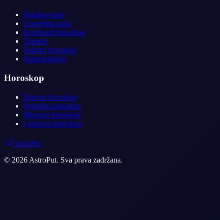
Natalna karta
Uporedna karta
Kompozit horoskop
Tranziti
Solarni horoskop
Numerologija
Horoskop
Dnevni horoskop
Nedeljni horoskop
Mesecni horoskop
Ljubavni horoskop
AstroPut
© 2026 AstroPut. Sva prava zadržana.