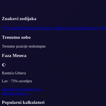
Znakovi zodijaka
♈
Ovan
♉
Bik
♊
Blizanci
♋
Rak
♌
Lav
♍
Devica
♎
Vaga
♏
Skorpija
♐
Str
Trenutno nebo
Trenutne pozicije nedostupne
Faza Meseca
🌔
Rastuća Grbava
Lav
·
75
% osvetljen
Kalendar mesečevih faza →
Detaljni pregled →
Popularni kalkulatori