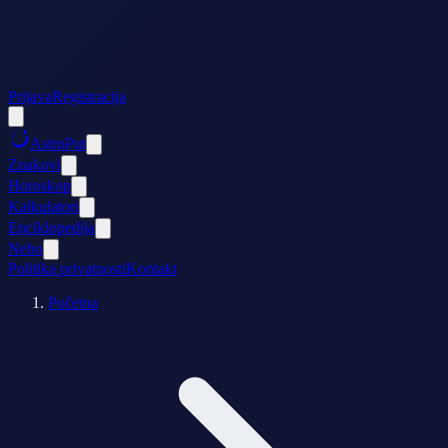
Prijava
Registracija
AstroPut
Znakovi
Horoskop
Kalkulatori
Enciklopedija
Nebo
Politika privatnosti
Kontakt
Početna