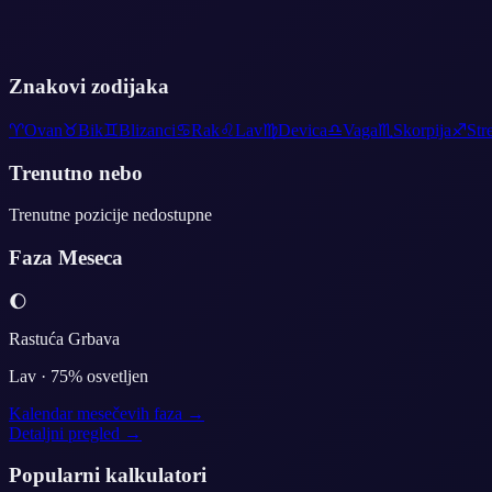
Znakovi zodijaka
♈
Ovan
♉
Bik
♊
Blizanci
♋
Rak
♌
Lav
♍
Devica
♎
Vaga
♏
Skorpija
♐
Str
Trenutno nebo
Trenutne pozicije nedostupne
Faza Meseca
🌔
Rastuća Grbava
Lav
·
75
% osvetljen
Kalendar mesečevih faza →
Detaljni pregled →
Popularni kalkulatori