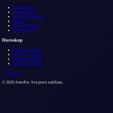
Natalna karta
Uporedna karta
Kompozit horoskop
Tranziti
Solarni horoskop
Numerologija
Horoskop
Dnevni horoskop
Nedeljni horoskop
Mesecni horoskop
Ljubavni horoskop
AstroPut
© 2026 AstroPut. Sva prava zadržana.