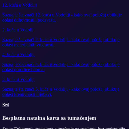
12. kuća u Vodoliji
Saznajte šta znači 12. kuća u Vodoliji - kako ovaj položaj oblikuje
oblast duhovnosti i podsvesti.
2. kuća u Vodoliji
Saznajte šta znači 2. kuća u Vodoliji - kako ovaj položaj oblikuje
oblast materijalnih vrednosti.
4. kuća u Vodoliji
Saznajte šta znači 4. kuća u Vodoliji - kako ovaj položaj oblikuje
oblast porodice i doma.
5. kuća u Vodoliji
Saznajte šta znači 5. kuća u Vodoliji - kako ovaj položaj oblikuje
oblast kreativnosti i ljubavi.
🗺️
Besplatna natalna karta sa tumačenjem
Swiss Ephemeris preciznost, tumačenje na srpskom, bez registracije.