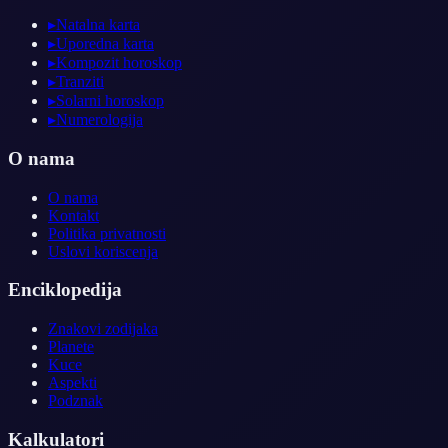
▸
Natalna karta
▸
Uporedna karta
▸
Kompozit horoskop
▸
Tranziti
▸
Solarni horoskop
▸
Numerologija
O nama
O nama
Kontakt
Politika privatnosti
Uslovi koriscenja
Enciklopedija
Znakovi zodijaka
Planete
Kuce
Aspekti
Podznak
Kalkulatori