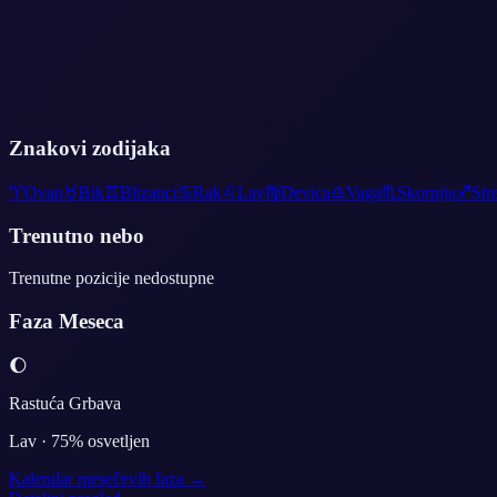
Znakovi zodijaka
♈
Ovan
♉
Bik
♊
Blizanci
♋
Rak
♌
Lav
♍
Devica
♎
Vaga
♏
Skorpija
♐
Str
Trenutno nebo
Trenutne pozicije nedostupne
Faza Meseca
🌔
Rastuća Grbava
Lav
·
75
% osvetljen
Kalendar mesečevih faza →