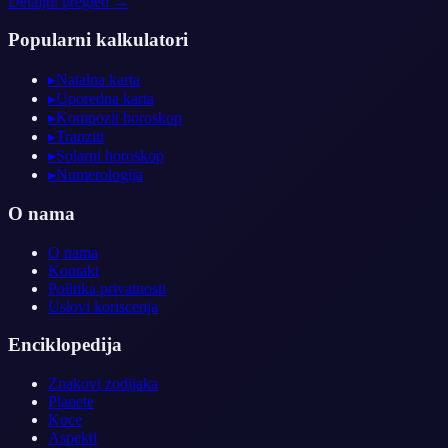
Detaljni pregled →
Popularni kalkulatori
▸
Natalna karta
▸
Uporedna karta
▸
Kompozit horoskop
▸
Tranziti
▸
Solarni horoskop
▸
Numerologija
O nama
O nama
Kontakt
Politika privatnosti
Uslovi koriscenja
Enciklopedija
Znakovi zodijaka
Planete
Kuce
Aspekti