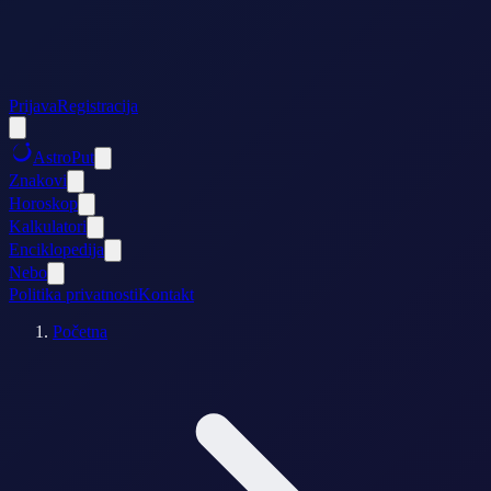
Prijava
Registracija
AstroPut
Znakovi
Horoskop
Kalkulatori
Enciklopedija
Nebo
Politika privatnosti
Kontakt
Početna