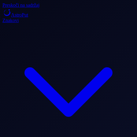
Preskoči na sadržaj
AstroPut
Znakovi