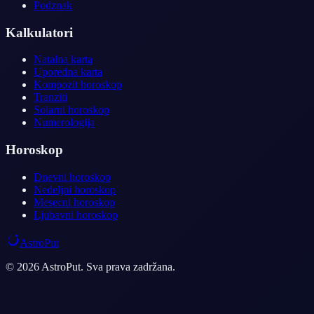
Podznak
Kalkulatori
Natalna karta
Uporedna karta
Kompozit horoskop
Tranziti
Solarni horoskop
Numerologija
Horoskop
Dnevni horoskop
Nedeljni horoskop
Mesecni horoskop
Ljubavni horoskop
AstroPut
© 2026 AstroPut. Sva prava zadržana.