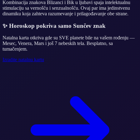
Kombinacija znakova Blizanci i Bik u ljubavi spaja intelektualnu
stimulaciju sa vernošću i senzualnošću. Ovaj par ima jedinstvenu
dinamiku koja zahteva razumevanje i prilagođavanje obe strane.
✨
Horoskop pokriva samo Sunčev znak
Natalna karta otkriva gde su SVE planete bile na vašem rođenju —
Mesec, Venera, Mars i još 7 nebeskih tela. Besplatno, sa
tumačenjem.
Izradite natalnu kartu