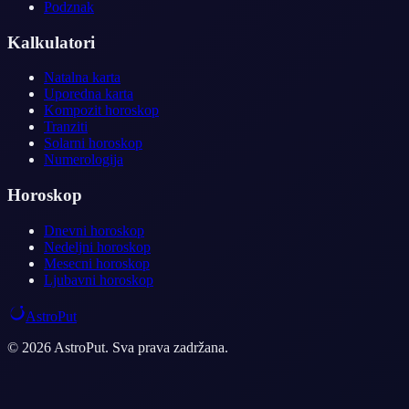
Podznak
Kalkulatori
Natalna karta
Uporedna karta
Kompozit horoskop
Tranziti
Solarni horoskop
Numerologija
Horoskop
Dnevni horoskop
Nedeljni horoskop
Mesecni horoskop
Ljubavni horoskop
AstroPut
© 2026 AstroPut. Sva prava zadržana.