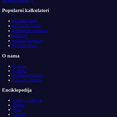
Detaljni pregled →
Popularni kalkulatori
▸
Natalna karta
▸
Uporedna karta
▸
Kompozit horoskop
▸
Tranziti
▸
Solarni horoskop
▸
Numerologija
O nama
O nama
Kontakt
Politika privatnosti
Uslovi koriscenja
Enciklopedija
Znakovi zodijaka
Planete
Kuce
Aspekti