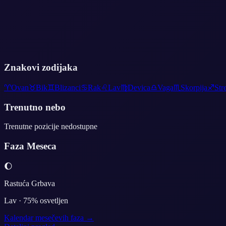
Znakovi zodijaka
♈
Ovan
♉
Bik
♊
Blizanci
♋
Rak
♌
Lav
♍
Devica
♎
Vaga
♏
Skorpija
♐
Str
Trenutno nebo
Trenutne pozicije nedostupne
Faza Meseca
🌔
Rastuća Grbava
Lav
·
75
% osvetljen
Kalendar mesečevih faza →