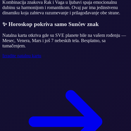
Kombinacija znakova Rak i Vaga u ljubavi spaja emocionalnu
dubinu sa harmonijom i romantikom. Ovaj par ima jedinstvenu
dinamiku koja zahteva razumevanje i prilagođavanje obe strane.
✨
Horoskop pokriva samo Sunčev znak
Natalna karta otkriva gde su SVE planete bile na vašem rođenju —
Mesec, Venera, Mars i još 7 nebeskih tela. Besplatno, sa
tumačenjem.
Izradite natalnu kartu