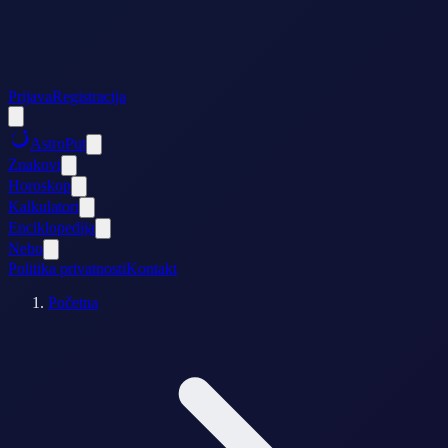
Prijava
Registracija
AstroPut
Znakovi
Horoskop
Kalkulatori
Enciklopedija
Nebo
Politika privatnosti
Kontakt
Početna