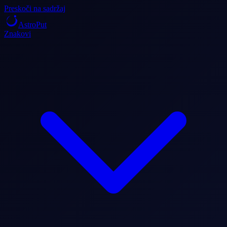
Preskoči na sadržaj
AstroPut
Znakovi