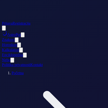
Prijava
Registracija
AstroPut
Znakovi
Horoskop
Kalkulatori
Enciklopedija
Nebo
Politika privatnosti
Kontakt
Početna