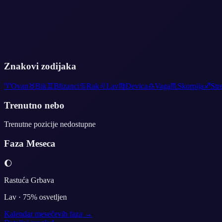
Znakovi zodijaka
♈
Ovan
♉
Bik
♊
Blizanci
♋
Rak
♌
Lav
♍
Devica
♎
Vaga
♏
Skorpija
♐
Str
Trenutno nebo
Trenutne pozicije nedostupne
Faza Meseca
🌔
Rastuća Grbava
Lav
·
75
% osvetljen
Kalendar mesečevih faza →