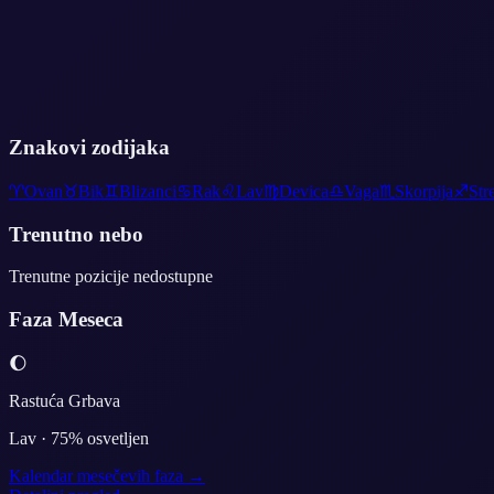
Znakovi zodijaka
♈
Ovan
♉
Bik
♊
Blizanci
♋
Rak
♌
Lav
♍
Devica
♎
Vaga
♏
Skorpija
♐
Str
Trenutno nebo
Trenutne pozicije nedostupne
Faza Meseca
🌔
Rastuća Grbava
Lav
·
75
% osvetljen
Kalendar mesečevih faza →