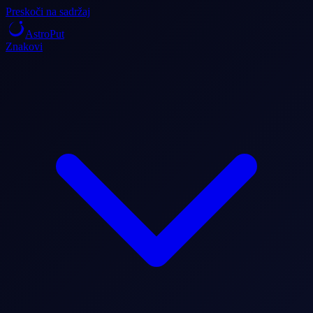
Preskoči na sadržaj
AstroPut
Znakovi