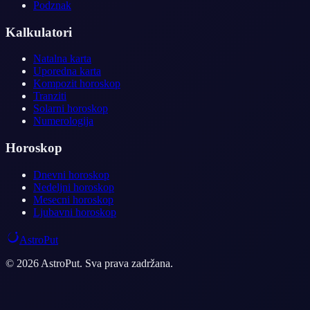
Podznak
Kalkulatori
Natalna karta
Uporedna karta
Kompozit horoskop
Tranziti
Solarni horoskop
Numerologija
Horoskop
Dnevni horoskop
Nedeljni horoskop
Mesecni horoskop
Ljubavni horoskop
AstroPut
© 2026 AstroPut. Sva prava zadržana.