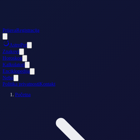
Prijava
Registracija
AstroPut
Znakovi
Horoskop
Kalkulatori
Enciklopedija
Nebo
Politika privatnosti
Kontakt
Početna