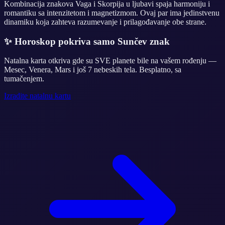
Kombinacija znakova Vaga i Skorpija u ljubavi spaja harmoniju i
romantiku sa intenzitetom i magnetizmom. Ovaj par ima jedinstvenu
dinamiku koja zahteva razumevanje i prilagođavanje obe strane.
✨
Horoskop pokriva samo Sunčev znak
Natalna karta otkriva gde su SVE planete bile na vašem rođenju —
Mesec, Venera, Mars i još 7 nebeskih tela. Besplatno, sa
tumačenjem.
Izradite natalnu kartu