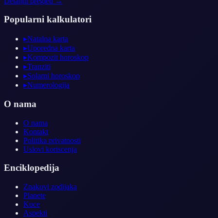
Detaljni pregled →
Popularni kalkulatori
▸
Natalna karta
▸
Uporedna karta
▸
Kompozit horoskop
▸
Tranziti
▸
Solarni horoskop
▸
Numerologija
O nama
O nama
Kontakt
Politika privatnosti
Uslovi koriscenja
Enciklopedija
Znakovi zodijaka
Planete
Kuce
Aspekti