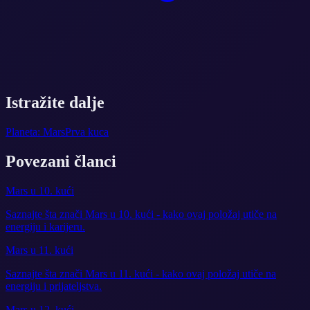
Istražite dalje
Planeta: Mars
Prva kuca
Povezani članci
Mars u 10. kući
Saznajte šta znači Mars u 10. kući - kako ovaj položaj utiče na
energiju i karijeru.
Mars u 11. kući
Saznajte šta znači Mars u 11. kući - kako ovaj položaj utiče na
energiju i prijateljstva.
Mars u 12. kući