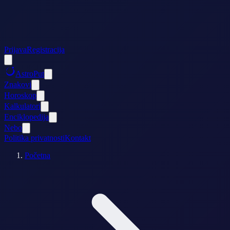
Prijava
Registracija
AstroPut
Znakovi
Horoskop
Kalkulatori
Enciklopedija
Nebo
Politika privatnosti
Kontakt
Početna