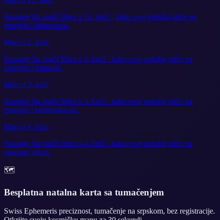
Saznajte šta znači Mars u 12. kući - kako ovaj položaj utiče na
energiju i duhovnost.
Mars u 2. kući
Saznajte šta znači Mars u 2. kući - kako ovaj položaj utiče na
energiju i finansije.
Mars u 3. kući
Saznajte šta znači Mars u 3. kući - kako ovaj položaj utiče na
energiju i komunikaciju.
Mars u 4. kući
Saznajte šta znači Mars u 4. kući - kako ovaj položaj utiče na
energiju i dom.
🗺️
Besplatna natalna karta sa tumačenjem
Swiss Ephemeris preciznost, tumačenje na srpskom, bez registracije.
Otkrijte svoju kosmičku mapu za 30 sekundi.