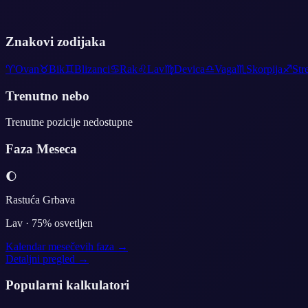
Znakovi zodijaka
♈
Ovan
♉
Bik
♊
Blizanci
♋
Rak
♌
Lav
♍
Devica
♎
Vaga
♏
Skorpija
♐
Str
Trenutno nebo
Trenutne pozicije nedostupne
Faza Meseca
🌔
Rastuća Grbava
Lav
·
75
% osvetljen
Kalendar mesečevih faza →
Detaljni pregled →
Popularni kalkulatori