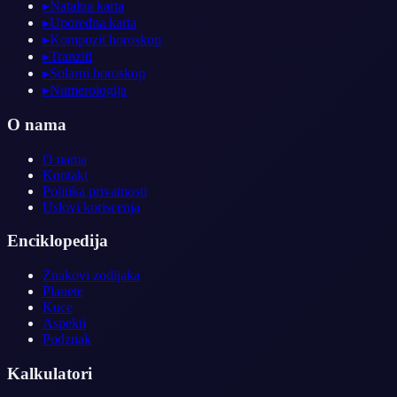
▸
Natalna karta
▸
Uporedna karta
▸
Kompozit horoskop
▸
Tranziti
▸
Solarni horoskop
▸
Numerologija
O nama
O nama
Kontakt
Politika privatnosti
Uslovi koriscenja
Enciklopedija
Znakovi zodijaka
Planete
Kuce
Aspekti
Podznak
Kalkulatori