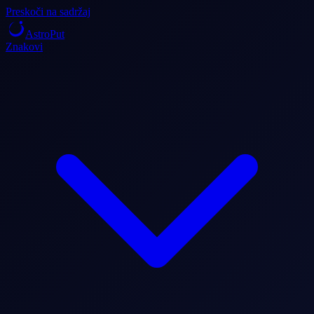
Preskoči na sadržaj
AstroPut
Znakovi