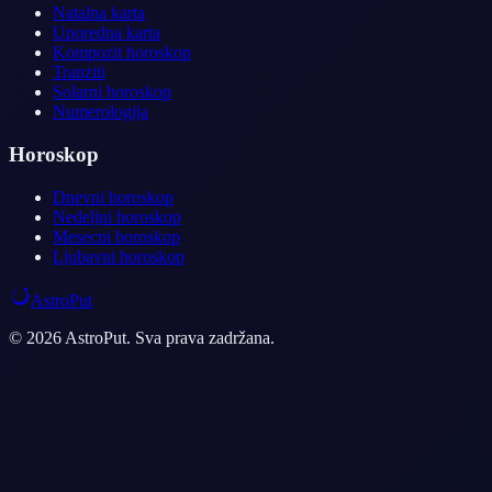
Natalna karta
Uporedna karta
Kompozit horoskop
Tranziti
Solarni horoskop
Numerologija
Horoskop
Dnevni horoskop
Nedeljni horoskop
Mesecni horoskop
Ljubavni horoskop
AstroPut
© 2026 AstroPut. Sva prava zadržana.