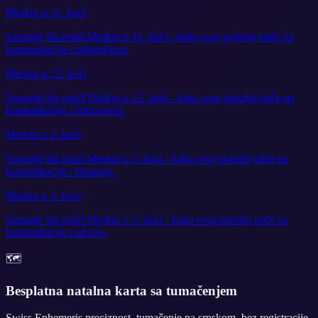
Merkur u 11. kući
Saznajte šta znači Merkur u 11. kući - kako ovaj položaj utiče na
komunikaciju i prijateljstva.
Merkur u 12. kući
Saznajte šta znači Merkur u 12. kući - kako ovaj položaj utiče na
komunikaciju i duhovnost.
Merkur u 2. kući
Saznajte šta znači Merkur u 2. kući - kako ovaj položaj utiče na
komunikaciju i finansije.
Merkur u 3. kući
Saznajte šta znači Merkur u 3. kući - kako ovaj položaj utiče na
komunikaciju i učenje.
🗺️
Besplatna natalna karta sa tumačenjem
Swiss Ephemeris preciznost, tumačenje na srpskom, bez registracije.