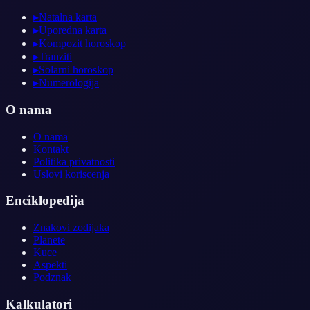
▸
Natalna karta
▸
Uporedna karta
▸
Kompozit horoskop
▸
Tranziti
▸
Solarni horoskop
▸
Numerologija
O nama
O nama
Kontakt
Politika privatnosti
Uslovi koriscenja
Enciklopedija
Znakovi zodijaka
Planete
Kuce
Aspekti
Podznak
Kalkulatori