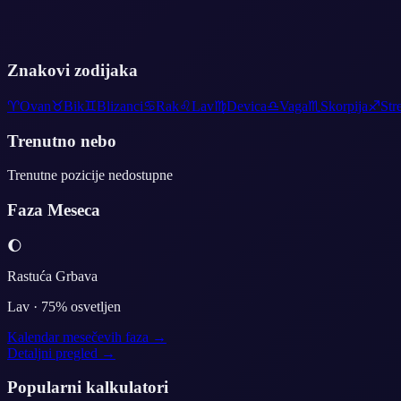
Znakovi zodijaka
♈
Ovan
♉
Bik
♊
Blizanci
♋
Rak
♌
Lav
♍
Devica
♎
Vaga
♏
Skorpija
♐
Str
Trenutno nebo
Trenutne pozicije nedostupne
Faza Meseca
🌔
Rastuća Grbava
Lav
·
75
% osvetljen
Kalendar mesečevih faza →
Detaljni pregled →
Popularni kalkulatori