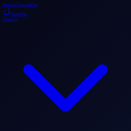
Preskoči na sadržaj
AstroPut
Znakovi