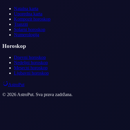
Natalna karta
Uporedna karta
Kompozit horoskop
Tranziti
Solarni horoskop
Numerologija
Horoskop
Dnevni horoskop
Nedeljni horoskop
Mesecni horoskop
Ljubavni horoskop
AstroPut
© 2026 AstroPut. Sva prava zadržana.