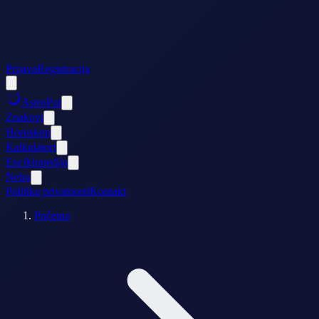
Prijava
Registracija
AstroPut
Znakovi
Horoskop
Kalkulatori
Enciklopedija
Nebo
Politika privatnosti
Kontakt
Početna