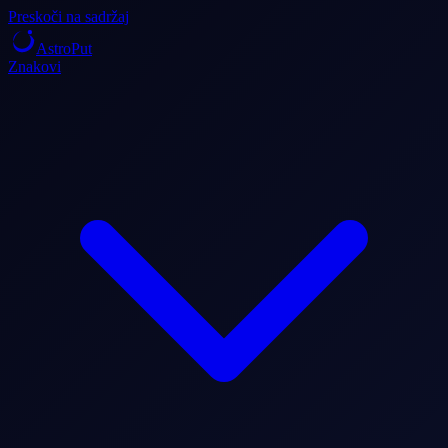
Preskoči na sadržaj
AstroPut
Znakovi