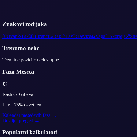
Znakovi zodijaka
♈
Ovan
♉
Bik
♊
Blizanci
♋
Rak
♌
Lav
♍
Devica
♎
Vaga
♏
Skorpija
♐
Str
Trenutno nebo
Trenutne pozicije nedostupne
Faza Meseca
🌔
Rastuća Grbava
Lav
·
75
% osvetljen
Kalendar mesečevih faza →
Detaljni pregled →
Popularni kalkulatori