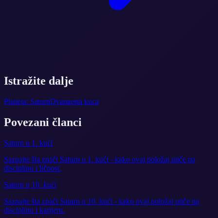
Istražite dalje
Planeta: Saturn
Dvanaesta kuca
Povezani članci
Saturn u 1. kući
Saznajte šta znači Saturn u 1. kući - kako ovaj položaj utiče na
disciplinu i ličnost.
Saturn u 10. kući
Saznajte šta znači Saturn u 10. kući - kako ovaj položaj utiče na
disciplinu i karijeru.