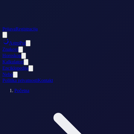
Prijava
Registracija
AstroPut
Znakovi
Horoskop
Kalkulatori
Enciklopedija
Nebo
Politika privatnosti
Kontakt
Početna