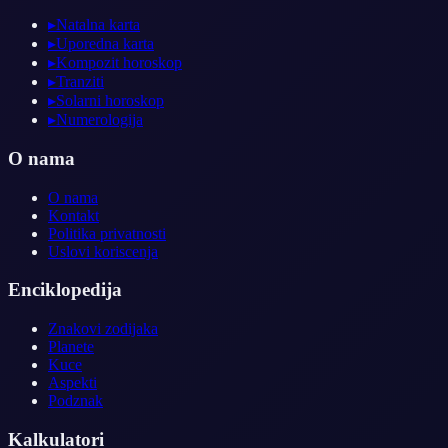
▸
Natalna karta
▸
Uporedna karta
▸
Kompozit horoskop
▸
Tranziti
▸
Solarni horoskop
▸
Numerologija
O nama
O nama
Kontakt
Politika privatnosti
Uslovi koriscenja
Enciklopedija
Znakovi zodijaka
Planete
Kuce
Aspekti
Podznak
Kalkulatori