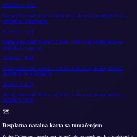
Saturn u 11. kući
Saznajte šta znači Saturn u 11. kući - kako ovaj položaj utiče na
disciplinu i prijateljstva.
Saturn u 2. kući
Saznajte šta znači Saturn u 2. kući - kako ovaj položaj utiče na
disciplinu i finansije.
Saturn u 3. kući
Saznajte šta znači Saturn u 3. kući - kako ovaj položaj utiče na
disciplinu i komunikaciju.
Saturn u 4. kući
Saznajte šta znači Saturn u 4. kući - kako ovaj položaj utiče na
disciplinu i dom.
🗺️
Besplatna natalna karta sa tumačenjem
Swiss Ephemeris preciznost, tumačenje na srpskom, bez registracije.