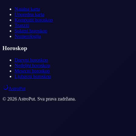
Natalna karta
Uporedna karta
Kompozit horoskop
Tranziti
Solarni horoskop
Numerologija
Horoskop
Dnevni horoskop
Nedeljni horoskop
Mesecni horoskop
Ljubavni horoskop
AstroPut
© 2026 AstroPut. Sva prava zadržana.