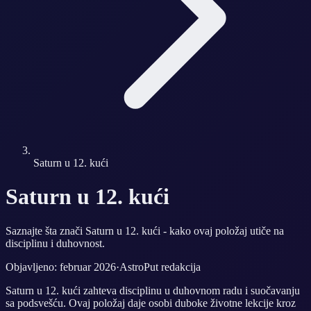
Saturn u 12. kući
Saturn u 12. kući
Saznajte šta znači Saturn u 12. kući - kako ovaj položaj utiče na
disciplinu i duhovnost.
Objavljeno: februar 2026
·
AstroPut redakcija
Saturn u 12. kući zahteva disciplinu u duhovnom radu i suočavanju
sa podsvešću. Ovaj položaj daje osobi duboke životne lekcije kroz