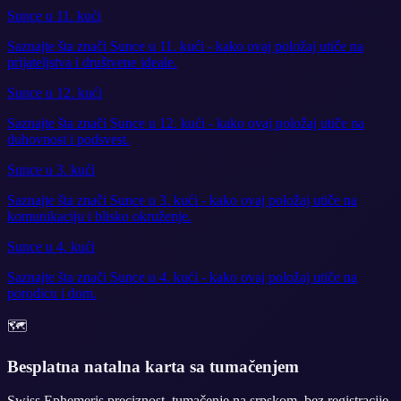
Sunce u 11. kući
Saznajte šta znači Sunce u 11. kući - kako ovaj položaj utiče na
prijateljstva i društvene ideale.
Sunce u 12. kući
Saznajte šta znači Sunce u 12. kući - kako ovaj položaj utiče na
duhovnost i podsvest.
Sunce u 3. kući
Saznajte šta znači Sunce u 3. kući - kako ovaj položaj utiče na
komunikaciju i blisko okruženje.
Sunce u 4. kući
Saznajte šta znači Sunce u 4. kući - kako ovaj položaj utiče na
porodicu i dom.
🗺️
Besplatna natalna karta sa tumačenjem
Swiss Ephemeris preciznost, tumačenje na srpskom, bez registracije.