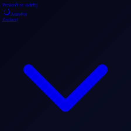
Preskoči na sadržaj
AstroPut
Znakovi