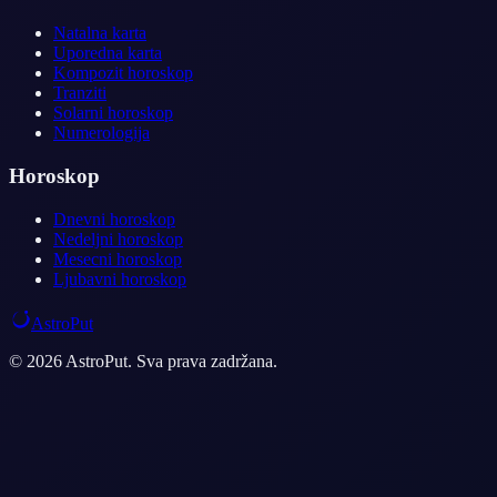
Natalna karta
Uporedna karta
Kompozit horoskop
Tranziti
Solarni horoskop
Numerologija
Horoskop
Dnevni horoskop
Nedeljni horoskop
Mesecni horoskop
Ljubavni horoskop
AstroPut
© 2026 AstroPut. Sva prava zadržana.