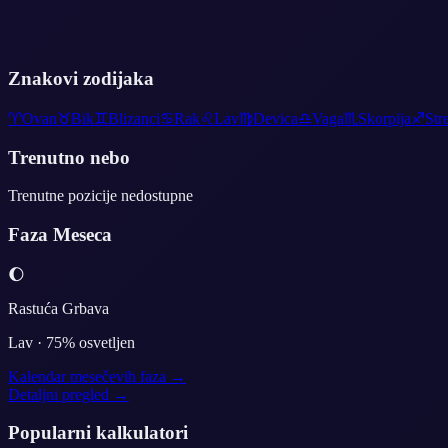
Znakovi zodijaka
♈
Ovan
♉
Bik
♊
Blizanci
♋
Rak
♌
Lav
♍
Devica
♎
Vaga
♏
Skorpija
♐
Str
Trenutno nebo
Trenutne pozicije nedostupne
Faza Meseca
🌔
Rastuća Grbava
Lav
·
75
% osvetljen
Kalendar mesečevih faza →
Detaljni pregled →
Popularni kalkulatori