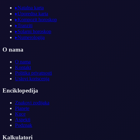
▸
Natalna karta
▸
Uporedna karta
▸
Kompozit horoskop
▸
Tranziti
▸
Solarni horoskop
▸
Numerologija
O nama
O nama
Kontakt
Politika privatnosti
Uslovi koriscenja
Enciklopedija
Znakovi zodijaka
Planete
Kuce
Aspekti
Podznak
Kalkulatori