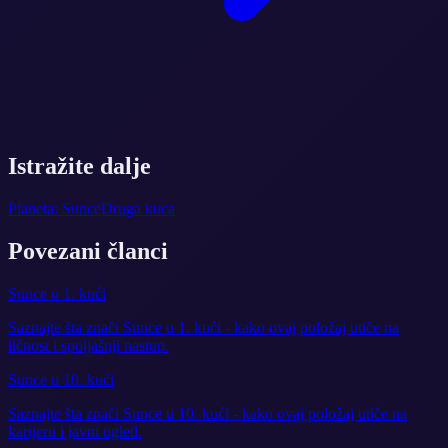
Istražite dalje
Planeta: Sunce
Druga kuca
Povezani članci
Sunce u 1. kući
Saznajte šta znači Sunce u 1. kući - kako ovaj položaj utiče na
ličnost i spoljašnji nastup.
Sunce u 10. kući
Saznajte šta znači Sunce u 10. kući - kako ovaj položaj utiče na
karijeru i javni ugled.