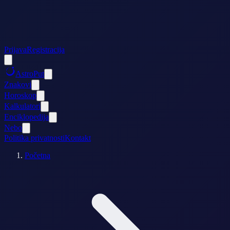
Prijava
Registracija
AstroPut
Znakovi
Horoskop
Kalkulatori
Enciklopedija
Nebo
Politika privatnosti
Kontakt
Početna