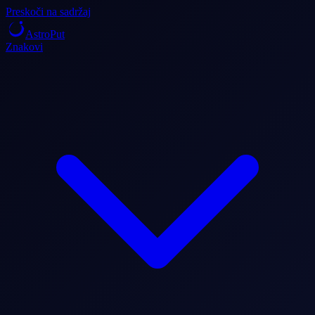
Preskoči na sadržaj
AstroPut
Znakovi