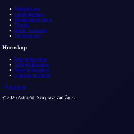
Natalna karta
Uporedna karta
Kompozit horoskop
Tranziti
Solarni horoskop
Numerologija
Horoskop
Dnevni horoskop
Nedeljni horoskop
Mesecni horoskop
Ljubavni horoskop
AstroPut
© 2026 AstroPut. Sva prava zadržana.