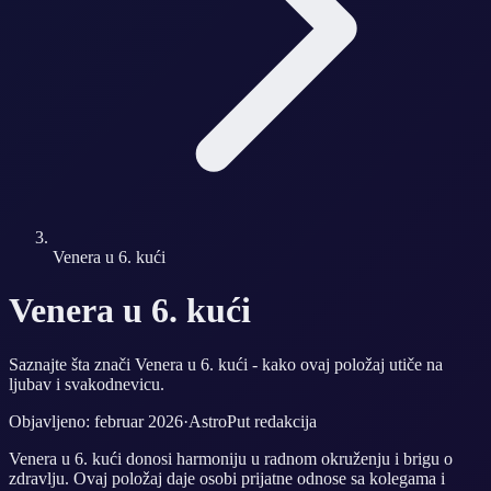
Venera u 6. kući
Venera u 6. kući
Saznajte šta znači Venera u 6. kući - kako ovaj položaj utiče na
ljubav i svakodnevicu.
Objavljeno: februar 2026
·
AstroPut redakcija
Venera u 6. kući donosi harmoniju u radnom okruženju i brigu o
zdravlju. Ovaj položaj daje osobi prijatne odnose sa kolegama i