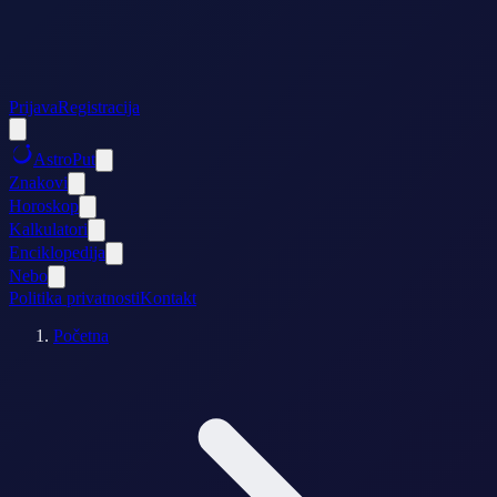
Prijava
Registracija
AstroPut
Znakovi
Horoskop
Kalkulatori
Enciklopedija
Nebo
Politika privatnosti
Kontakt
Početna