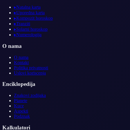
▸
Natalna karta
▸
Uporedna karta
▸
Kompozit horoskop
▸
Tranziti
▸
Solarni horoskop
▸
Numerologija
O nama
O nama
Kontakt
Politika privatnosti
Uslovi koriscenja
Enciklopedija
Znakovi zodijaka
Planete
Kuce
Aspekti
Podznak
Kalkulatori