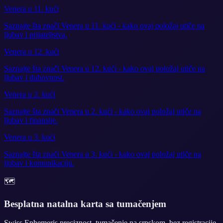
Venera u 11. kući
Saznajte šta znači Venera u 11. kući - kako ovaj položaj utiče na
ljubav i prijateljstva.
Venera u 12. kući
Saznajte šta znači Venera u 12. kući - kako ovaj položaj utiče na
ljubav i duhovnost.
Venera u 2. kući
Saznajte šta znači Venera u 2. kući - kako ovaj položaj utiče na
ljubav i finansije.
Venera u 3. kući
Saznajte šta znači Venera u 3. kući - kako ovaj položaj utiče na
ljubav i komunikaciju.
🗺️
Besplatna natalna karta sa tumačenjem
Swiss Ephemeris preciznost, tumačenje na srpskom, bez registracije.