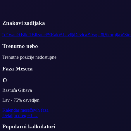
Znakovi zodijaka
♈
Ovan
♉
Bik
♊
Blizanci
♋
Rak
♌
Lav
♍
Devica
♎
Vaga
♏
Skorpija
♐
Str
Trenutno nebo
Trenutne pozicije nedostupne
Faza Meseca
🌔
Rastuća Grbava
Lav
·
75
% osvetljen
Kalendar mesečevih faza →
Detaljni pregled →
Popularni kalkulatori