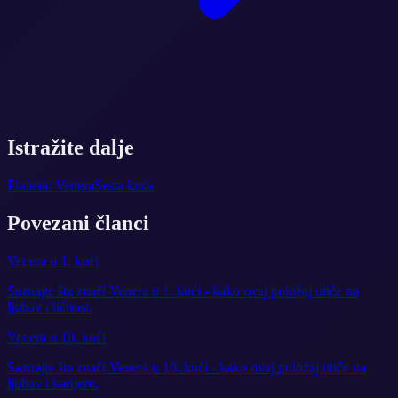
Istražite dalje
Planeta: Venera
Sesta kuca
Povezani članci
Venera u 1. kući
Saznajte šta znači Venera u 1. kući - kako ovaj položaj utiče na
ljubav i ličnost.
Venera u 10. kući
Saznajte šta znači Venera u 10. kući - kako ovaj položaj utiče na
ljubav i karijeru.