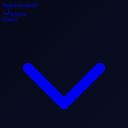
Preskoči na sadržaj
AstroPut
Znakovi