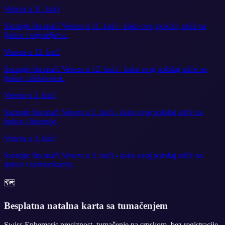
Venera u 11. kući
Saznajte šta znači Venera u 11. kući - kako ovaj položaj utiče na
ljubav i prijateljstva.
Venera u 12. kući
Saznajte šta znači Venera u 12. kući - kako ovaj položaj utiče na
ljubav i duhovnost.
Venera u 2. kući
Saznajte šta znači Venera u 2. kući - kako ovaj položaj utiče na
ljubav i finansije.
Venera u 3. kući
Saznajte šta znači Venera u 3. kući - kako ovaj položaj utiče na
ljubav i komunikaciju.
🗺️
Besplatna natalna karta sa tumačenjem
Swiss Ephemeris preciznost, tumačenje na srpskom, bez registracije.