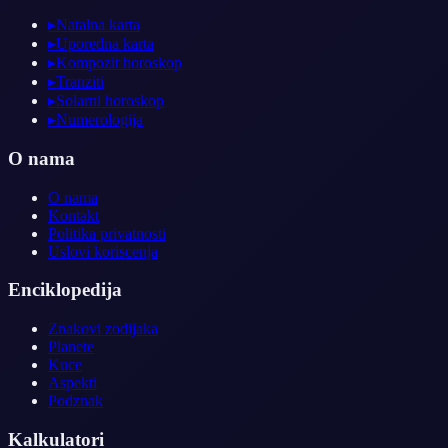
▸
Natalna karta
▸
Uporedna karta
▸
Kompozit horoskop
▸
Tranziti
▸
Solarni horoskop
▸
Numerologija
O nama
O nama
Kontakt
Politika privatnosti
Uslovi koriscenja
Enciklopedija
Znakovi zodijaka
Planete
Kuce
Aspekti
Podznak
Kalkulatori