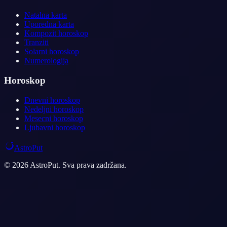
Natalna karta
Uporedna karta
Kompozit horoskop
Tranziti
Solarni horoskop
Numerologija
Horoskop
Dnevni horoskop
Nedeljni horoskop
Mesecni horoskop
Ljubavni horoskop
AstroPut
© 2026 AstroPut. Sva prava zadržana.