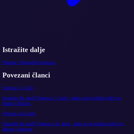
Istražite dalje
Planeta: Venera
Deveta kuca
Povezani članci
Venera u 1. kući
Saznajte šta znači Venera u 1. kući - kako ovaj položaj utiče na
ljubav i ličnost.
Venera u 10. kući
Saznajte šta znači Venera u 10. kući - kako ovaj položaj utiče na
ljubav i karijeru.