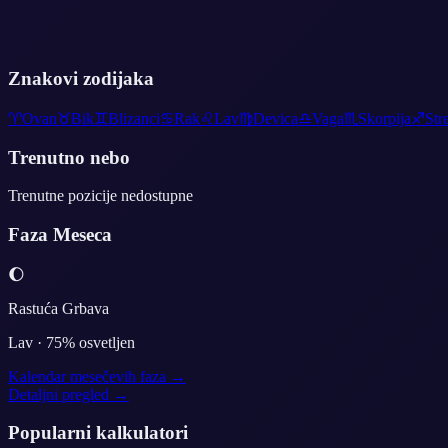
Znakovi zodijaka
♈
Ovan
♉
Bik
♊
Blizanci
♋
Rak
♌
Lav
♍
Devica
♎
Vaga
♏
Skorpija
♐
Str
Trenutno nebo
Trenutne pozicije nedostupne
Faza Meseca
🌔
Rastuća Grbava
Lav
·
75
% osvetljen
Kalendar mesečevih faza →
Detaljni pregled →
Popularni kalkulatori