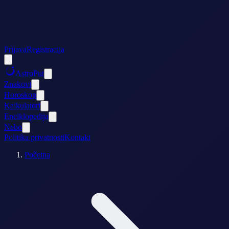
Prijava
Registracija
AstroPut
Znakovi
Horoskop
Kalkulatori
Enciklopedija
Nebo
Politika privatnosti
Kontakt
Početna