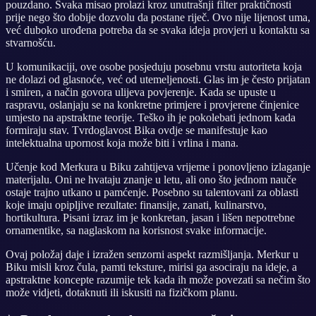
pouzdano. Svaka misao prolazi kroz unutrašnji filter praktičnosti
prije nego što dobije dozvolu da postane riječ. Ovo nije lijenost uma,
već duboko urođena potreba da se svaka ideja provjeri u kontaktu sa
stvarnošću.
U komunikaciji, ove osobe posjeduju posebnu vrstu autoriteta koja
ne dolazi od glasnoće, već od utemeljenosti. Glas im je često prijatan
i smiren, a način govora ulijeva povjerenje. Kada se upuste u
raspravu, oslanjaju se na konkretne primjere i provjerene činjenice
umjesto na apstraktne teorije. Teško ih je pokolebati jednom kada
formiraju stav. Tvrdoglavost Bika ovdje se manifestuje kao
intelektualna upornost koja može biti i vrlina i mana.
Učenje kod Merkura u Biku zahtijeva vrijeme i ponovljeno izlaganje
materijalu. Oni ne hvataju znanje u letu, ali ono što jednom nauče
ostaje trajno utkano u pamćenje. Posebno su talentovani za oblasti
koje imaju opipljive rezultate: finansije, zanati, kulinarstvo,
hortikultura. Pisani izraz im je konkretan, jasan i lišen nepotrebne
ornamentike, sa naglaskom na korisnost svake informacije.
Ovaj položaj daje i izražen senzorni aspekt razmišljanja. Merkur u
Biku misli kroz čula, pamti teksture, mirisi ga asociraju na ideje, a
apstraktne koncepte razumije tek kada ih može povezati sa nečim što
može vidjeti, dotaknuti ili iskusiti na fizičkom planu.