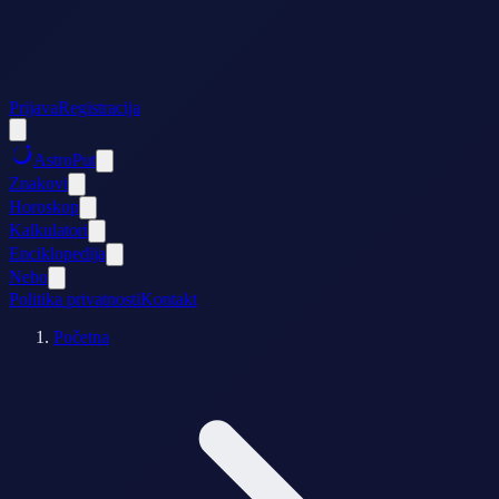
Prijava
Registracija
AstroPut
Znakovi
Horoskop
Kalkulatori
Enciklopedija
Nebo
Politika privatnosti
Kontakt
Početna