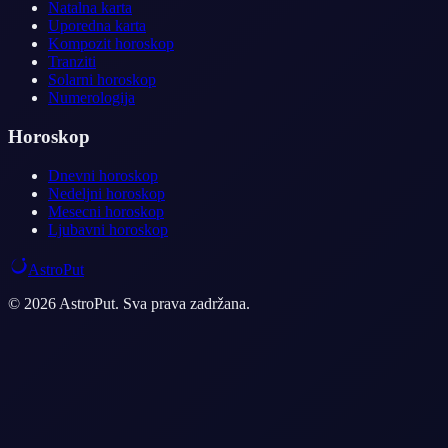
Natalna karta
Uporedna karta
Kompozit horoskop
Tranziti
Solarni horoskop
Numerologija
Horoskop
Dnevni horoskop
Nedeljni horoskop
Mesecni horoskop
Ljubavni horoskop
AstroPut
© 2026 AstroPut. Sva prava zadržana.