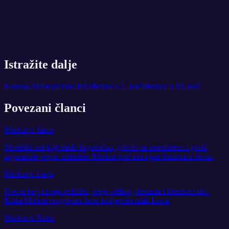
Istražite dalje
Planeta: Merkur
Znak: Bik
Merkur u 1. kući
Merkur u 10. kući
Povezani članci
Merkur u Jarcu
Strateški um koji misli dugoročno, govori sa autoritetom i gradi
argumente poput arhitekte. Merkur pod uticajem Saturna u Jarcu.
Merkur u Lavu
Govor koji osvaja publiku, ideje velikog formata i kreativni um.
Kada Merkur progovara kroz kraljevski znak Lava.
Merkur u Raku