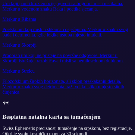
Um koji pamti kroz emocije, govori sa brigom i misli u slikama.
Merkur u vodenom znaku Raka i poetika sjećanja.
Merkur u Ribama
Poetski um koji misli u slikama i osjećajima. Merkur u znaku svog
pada i detrimenta, gdje logika ustupa mjesto intuiciji.
Merkur u Skorpiji
Prodoran um koji ne pristaje na površne odgovore. Merkur u
Skorpiji istražuje, razobličava i misli sa nemilosrdnom dubinom.
Merkur u Strelcu
Filozofski um širokih horizonata, ali sklon preskakanju detalja.
Merkur u znaku svog detrimenta traži veliku sliku umjesto sitnih
činjenica.
🗺️
Besplatna natalna karta sa tumačenjem
Swiss Ephemeris preciznost, tumačenje na srpskom, bez registracije.
Otkrijte svoju kosmičku mapu za 30 sekundi.