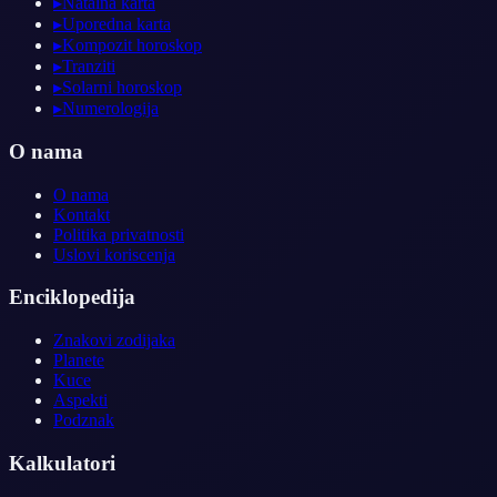
▸
Natalna karta
▸
Uporedna karta
▸
Kompozit horoskop
▸
Tranziti
▸
Solarni horoskop
▸
Numerologija
O nama
O nama
Kontakt
Politika privatnosti
Uslovi koriscenja
Enciklopedija
Znakovi zodijaka
Planete
Kuce
Aspekti
Podznak
Kalkulatori