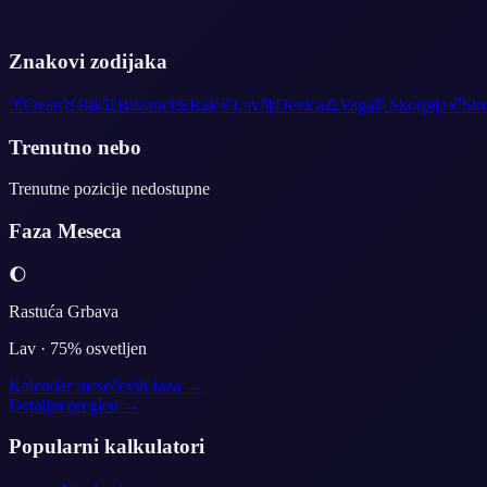
Znakovi zodijaka
♈
Ovan
♉
Bik
♊
Blizanci
♋
Rak
♌
Lav
♍
Devica
♎
Vaga
♏
Skorpija
♐
Str
Trenutno nebo
Trenutne pozicije nedostupne
Faza Meseca
🌔
Rastuća Grbava
Lav
·
75
% osvetljen
Kalendar mesečevih faza →
Detaljni pregled →
Popularni kalkulatori