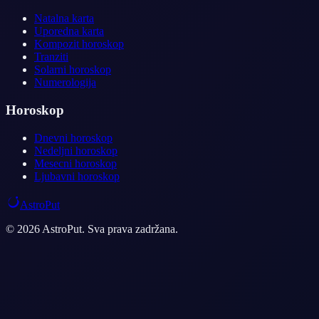
Natalna karta
Uporedna karta
Kompozit horoskop
Tranziti
Solarni horoskop
Numerologija
Horoskop
Dnevni horoskop
Nedeljni horoskop
Mesecni horoskop
Ljubavni horoskop
AstroPut
© 2026 AstroPut. Sva prava zadržana.