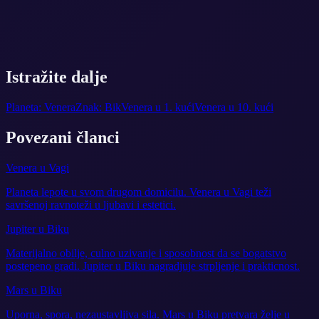
Istražite dalje
Planeta: Venera
Znak: Bik
Venera u 1. kući
Venera u 10. kući
Povezani članci
Venera u Vagi
Planeta lepote u svom drugom domicilu. Venera u Vagi teži
savršenoj ravnoteži u ljubavi i estetici.
Jupiter u Biku
Materijalno obilje, culno uzivanje i sposobnost da se bogatstvo
postepeno gradi. Jupiter u Biku nagradjuje strpljenje i prakticnost.
Mars u Biku
Uporna, spora, nezaustavljiva sila. Mars u Biku pretvara želje u