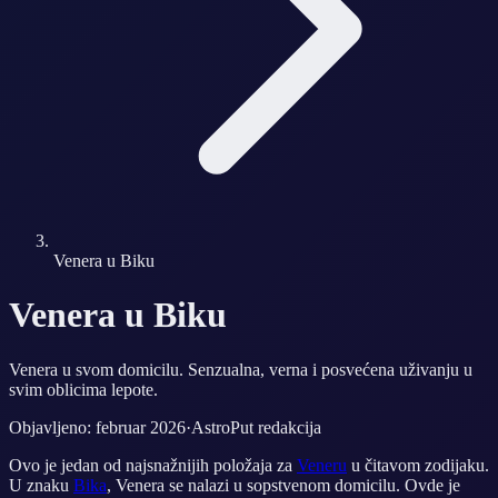
Venera u Biku
Venera u Biku
Venera u svom domicilu. Senzualna, verna i posvećena uživanju u
svim oblicima lepote.
Objavljeno: februar 2026
·
AstroPut redakcija
Ovo je jedan od najsnažnijih položaja za
Veneru
u čitavom zodijaku.
U znaku
Bika
, Venera se nalazi u sopstvenom domicilu. Ovde je