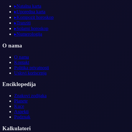
▸
Natalna karta
▸
Uporedna karta
▸
Kompozit horoskop
▸
Tranziti
▸
Solarni horoskop
▸
Numerologija
O nama
O nama
Kontakt
Politika privatnosti
Uslovi koriscenja
Enciklopedija
Znakovi zodijaka
Planete
Kuce
Aspekti
Podznak
Kalkulatori