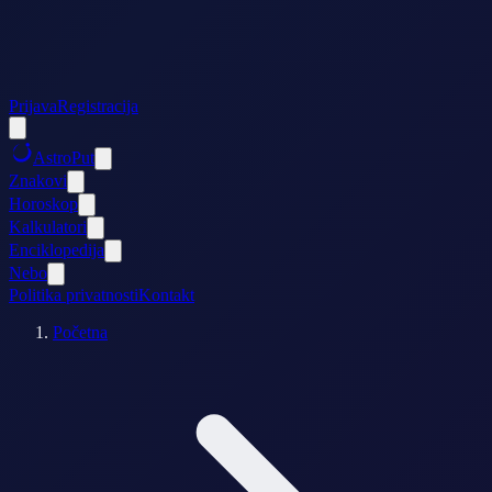
Prijava
Registracija
AstroPut
Znakovi
Horoskop
Kalkulatori
Enciklopedija
Nebo
Politika privatnosti
Kontakt
Početna