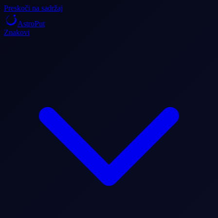
Preskoči na sadržaj
AstroPut
Znakovi