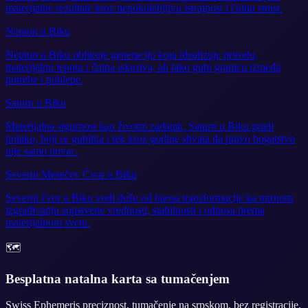
materijalne rezultate kroz nepokolebljivu istrajnost i čulnu strast.
Neptun u Biku
Neptun u Biku oblikuje generaciju koja idealizuje prirodu,
materijalnu lepotu i čulna iskustva, ali lako gubi granicu između
potrebe i pohlepe.
Saturn u Biku
Materijalna sigurnost kao životni zadatak. Saturn u Biku gradi
polako, boji se gubitka i tek kroz godine shvata da pravo bogatstvo
nije samo novac.
Severni Mesečev Čvor u Biku
Severni čvor u Biku vodi dušu od haosa transformacije ka mirnom
izgrađivanju sopstvene vrednosti, stabilnosti i odnosa prema
materijalnom svetu.
🗺️
Besplatna natalna karta sa tumačenjem
Swiss Ephemeris preciznost, tumačenje na srpskom, bez registracije.