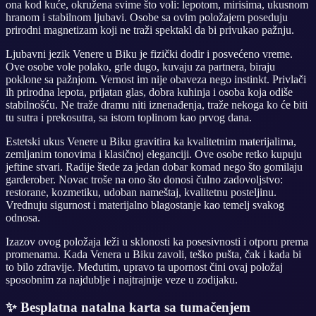
ona kod kuće, okružena svime što voli: lepotom, mirisima, ukusnom
hranom i stabilnom ljubavi. Osobe sa ovim položajem poseduju
prirodni magnetizam koji ne traži spektakl da bi privukao pažnju.
Ljubavni jezik Venere u Biku je fizički dodir i posvećeno vreme.
Ove osobe vole polako, grle dugo, kuvaju za partnera, biraju
poklone sa pažnjom. Vernost im nije obaveza nego instinkt. Privlači
ih prirodna lepota, prijatan glas, dobra kuhinja i osoba koja odiše
stabilnošću. Ne traže dramu niti iznenađenja, traže nekoga ko će biti
tu sutra i prekosutra, sa istom toplinom kao prvog dana.
Estetski ukus Venere u Biku gravitira ka kvalitetnim materijalima,
zemljanim tonovima i klasičnoj eleganciji. Ove osobe retko kupuju
jeftine stvari. Radije štede za jedan dobar komad nego što gomilaju
garderober. Novac troše na ono što donosi čulno zadovoljstvo:
restorane, kozmetiku, udoban nameštaj, kvalitetnu posteljinu.
Vrednuju sigurnost i materijalno blagostanje kao temelj svakog
odnosa.
Izazov ovog položaja leži u sklonosti ka posesivnosti i otporu prema
promenama. Kada Venera u Biku zavoli, teško pušta, čak i kada bi
to bilo zdravije. Međutim, upravo ta upornost čini ovaj položaj
sposobnim za najdublje i najtrajnije veze u zodijaku.
✨
Besplatna natalna karta sa tumačenjem