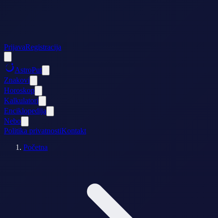
Prijava
Registracija
AstroPut
Znakovi
Horoskop
Kalkulatori
Enciklopedija
Nebo
Politika privatnosti
Kontakt
Početna