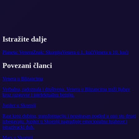
Istražite dalje
Planeta: Venera
Znak: Skorpija
Venera u 1. kući
Venera u 10. kući
Povezani članci
Venera u Blizancima
Verbalna, radoznala i društvena. Venera u Blizancima traži ljubav
kroz razgovor i intelektualnu hemiju.
Jupiter u Skorpiji
Rast kroz dubinu, transformaciju i neustrasan pogled u ono sto drugi
izbegavaju. Jupiter u Skorpiji nagradjuje emocionalnu hrabrost i
istrazivacki duh.
Mars u Skorpiji