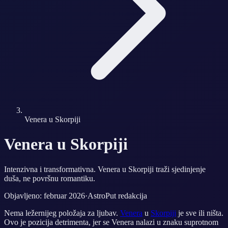
Venera u Skorpiji
Venera u Skorpiji
Intenzivna i transformativna. Venera u Skorpiji traži sjedinjenje
duša, ne površnu romantiku.
Objavljeno: februar 2026
·
AstroPut redakcija
Nema ležernijeg položaja za ljubav.
Venera
u
Skorpiji
je sve ili ništa.
Ovo je pozicija detrimenta, jer se Venera nalazi u znaku suprotnom