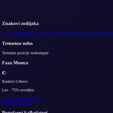
Znakovi zodijaka
♈
Ovan
♉
Bik
♊
Blizanci
♋
Rak
♌
Lav
♍
Devica
♎
Vaga
♏
Skorpija
♐
Str
Trenutno nebo
Trenutne pozicije nedostupne
Faza Meseca
🌔
Rastuća Grbava
Lav
·
75
% osvetljen
Kalendar mesečevih faza →
Detaljni pregled →
Popularni kalkulatori