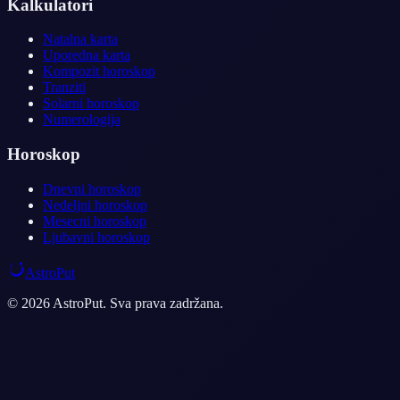
Kalkulatori
Natalna karta
Uporedna karta
Kompozit horoskop
Tranziti
Solarni horoskop
Numerologija
Horoskop
Dnevni horoskop
Nedeljni horoskop
Mesecni horoskop
Ljubavni horoskop
AstroPut
© 2026 AstroPut. Sva prava zadržana.