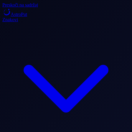
Preskoči na sadržaj
AstroPut
Znakovi