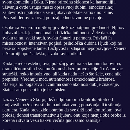
svom domicilu u Biku. Njena prirodna sklonost ka harmoniji i
uživanju ovde ustupa mesto opsesivnoj dubini, emocionalnoj
zahtevnosti i potrebi da se u ljubavi dotakne samo dno istine.
Površni flertovi za ovaj položaj jednostavno ne postoje.
Osobe sa Venerom u Skorpiji vole kroz potpunu predanost. Njihov
ljubavni jezik je emocionalna i fizička intimnost. Žele da znaju
svaku tajnu, svaki strah, svaku fantaziju partnera. Privlači ih
misterioznost, intenzivan pogled, psihološka dubina i ljudi koji ne
beže od sopstvene tame. Lažljivost i izdaja su nepopravljive. Venera
u Skorpiji oprašta teško, a zaboravlja nikad.
Kada je reč o estetici, ovaj položaj gravitira ka tamnim tonovima,
dramatičnom stilu i svemu što nosi dozu provokacije. Troše novac
strateški, retko impulzivno, ali kada nađu nešto što žele, cena nije
prepreka. Vrednuju moć, autentičnost i emocionalnu hrabrost.
Materijalno bogatstvo ih zanima samo ako nosi dublje značenje.
Status sam po sebi im je besmislen.
Izazov Venere u Skorpiji leži u ljubomori i kontroli. Strah od
ranjivosti može dovesti do manipulativnog ponašanja ili testiranja
partnera. Kada prevaziđe potrebu da sve drži pod kontrolom, ovaj
položaj donosi transformativnu ljubav, onu koja menja obe osobe iz
korena i stvara vezu kakvu većina ljudi samo zamišlja.