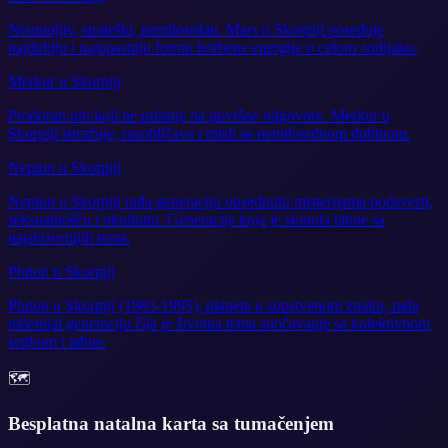
Neumoljiv, strateški, nemilosrdan. Mars u Skorpiji poseduje
najdublju i najopasniju formu borbene energije u celom zodijaku.
Merkur u Skorpiji
Prodoran um koji ne pristaje na površne odgovore. Merkur u
Skorpiji istražuje, razobličava i misli sa nemilosrdnom dubinom.
Neptun u Skorpiji
Neptun u Skorpiji rađa generaciju opsednutu misterijama podsvesti,
seksualnošću i okultnim. Generacija koja je skinula tabue sa
najskrivenijih tema.
Pluton u Skorpiji
Pluton u Skorpiji (1983-1995), planeta u sopstvenom znaku, rađa
milenijal generaciju čija je životna tema suočavanje sa kolektivnom
senkom i tabue.
🗺️
Besplatna natalna karta sa tumačenjem