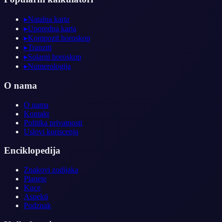
▸
Natalna karta
▸
Uporedna karta
▸
Kompozit horoskop
▸
Tranziti
▸
Solarni horoskop
▸
Numerologija
O nama
O nama
Kontakt
Politika privatnosti
Uslovi koriscenja
Enciklopedija
Znakovi zodijaka
Planete
Kuce
Aspekti
Podznak