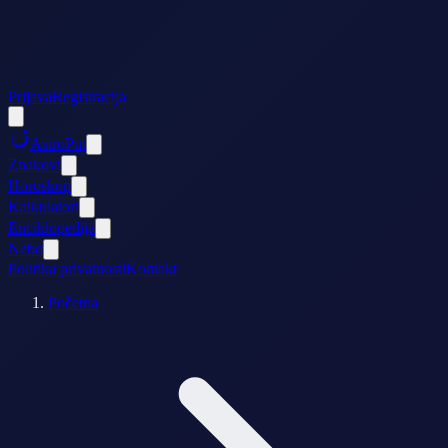
Prijava
Registracija
AstroPut
Znakovi
Horoskop
Kalkulatori
Enciklopedija
Nebo
Politika privatnosti
Kontakt
Početna