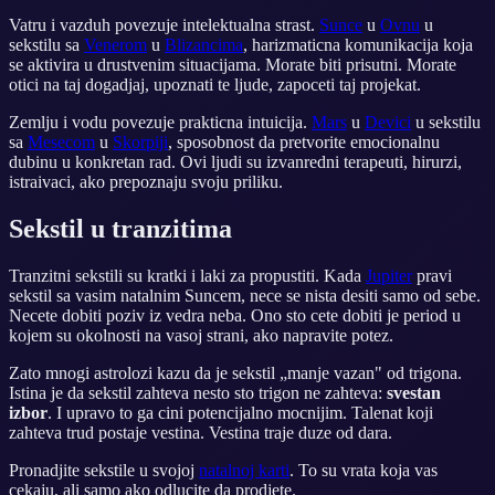
Vatru i vazduh povezuje intelektualna strast.
Sunce
u
Ovnu
u
sekstilu sa
Venerom
u
Blizancima
, harizmaticna komunikacija koja
se aktivira u drustvenim situacijama. Morate biti prisutni. Morate
otici na taj dogadjaj, upoznati te ljude, zapoceti taj projekat.
Zemlju i vodu povezuje prakticna intuicija.
Mars
u
Devici
u sekstilu
sa
Mesecom
u
Skorpiji
, sposobnost da pretvorite emocionalnu
dubinu u konkretan rad. Ovi ljudi su izvanredni terapeuti, hirurzi,
istraivaci, ako prepoznaju svoju priliku.
Sekstil u tranzitima
Tranzitni sekstili su kratki i laki za propustiti. Kada
Jupiter
pravi
sekstil sa vasim natalnim Suncem, nece se nista desiti samo od sebe.
Necete dobiti poziv iz vedra neba. Ono sto cete dobiti je period u
kojem su okolnosti na vasoj strani, ako napravite potez.
Zato mnogi astrolozi kazu da je sekstil „manje vazan" od trigona.
Istina je da sekstil zahteva nesto sto trigon ne zahteva:
svestan
izbor
. I upravo to ga cini potencijalno mocnijim. Talenat koji
zahteva trud postaje vestina. Vestina traje duze od dara.
Pronadjite sekstile u svojoj
natalnoj karti
. To su vrata koja vas
cekaju, ali samo ako odlucite da prodjete.