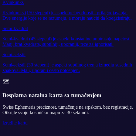
Kvinkunks
Kvinkunks (150 stepeni) je aspekt nelagodnosti i prilagodjavanja.
Dve energije koje se ne razumeju, a moraju nauciti da koegzistiraju.
Semi-kvadrat
Semi-kvadrat (45 stepeni) je aspekt konstantne unutrasnje napetosti.
Manji brat kvadrata, suptilniji, uporaniji, teze za ignorisati.
Semi-sekstil
Semi-sekstil (30 stepeni) je aspekt suptilnog trenja izmedju susednih
znakova. Mali, uporan i cesto potcenjen.
🗺️
Besplatna natalna karta sa tumačenjem
Swiss Ephemeris preciznost, tumačenje na srpskom, bez registracije.
Otkrijte svoju kosmičku mapu za 30 sekundi.
Izradite kartu