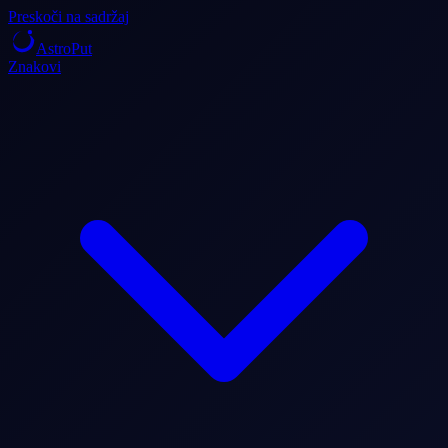
Preskoči na sadržaj
AstroPut
Znakovi