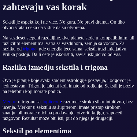
zahtevaju vas korak
Sekstil je aspekt koji ne vice. Ne gura. Ne pravi dramu. On tiho
otvori vrata i ceka da vidite da su otvorena.
Na sezdeset stepeni razdaljine, dve planete stoje u kompatibilnim, ali
razlicitim elementima: vatra sa vazduhom, zemlja sa vodom. Za
razliku od
trigona
, gde energija tece sama, sekstil trazi inicijativu.
Prilika postoji. Da li cete je iskoristiti, zavisi iskljucivo od vas.
Razlika izmedju sekstila i trigona
Ovo je pitanje koje svaki student astrologije postavlja, i odgovor je
jednostavan. Trigon je talenat koji imate od rodjenja. Sekstil je poziv
na telefonu koji morate podici.
Merkur
u trigonu sa
Jupiterom
: razumete siroku sliku intuitivno, bez
ucenja. Merkur u sekstilu sa Jupiterom: imate pristup sirokom
znanju, ali morate otici na predavanje, otvoriti knjigu, zapoceti
razgovor. Rezultat moze biti isti, put do njega je drugaciji.
Sekstil po elementima