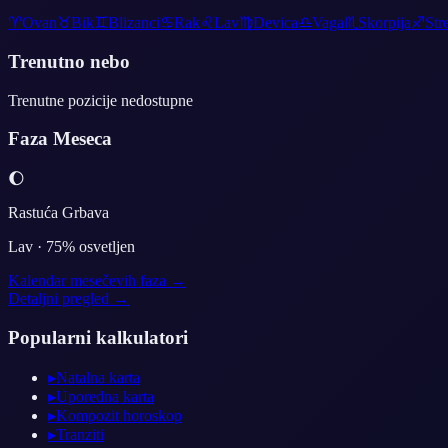
♈
Ovan
♉
Bik
♊
Blizanci
♋
Rak
♌
Lav
♍
Devica
♎
Vaga
♏
Skorpija
♐
Str
Trenutno nebo
Trenutne pozicije nedostupne
Faza Meseca
🌔
Rastuća Grbava
Lav
·
75
% osvetljen
Kalendar mesečevih faza →
Detaljni pregled →
Popularni kalkulatori
▸
Natalna karta
▸
Uporedna karta
▸
Kompozit horoskop
▸
Tranziti