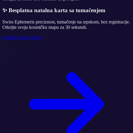
✨
Besplatna natalna karta sa tumačenjem
Swiss Ephemeris preciznost, tumačenje na srpskom, bez registracije.
Otkrijte svoju kosmičku mapu za 30 sekundi.
Izradite natalnu kartu