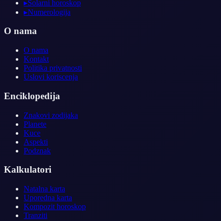
▸
Solarni horoskop
▸
Numerologija
O nama
O nama
Kontakt
Politika privatnosti
Uslovi koriscenja
Enciklopedija
Znakovi zodijaka
Planete
Kuce
Aspekti
Podznak
Kalkulatori
Natalna karta
Uporedna karta
Kompozit horoskop
Tranziti