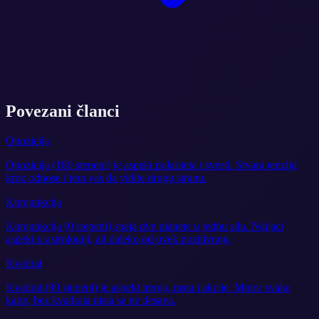
Povezani članci
Opozicija
Opozicija (180 stepeni) je aspekt polariteta i svesti. Stvara tenziju
kroz odnose i tera vas da vidite drugu stranu.
Konjunkcija
Konjunkcija (0 stepeni) spaja dve planete u jednu silu. Najjaci
aspekt u astrologiji, ali daleko od uvek pozitivnog.
Kvadrat
Kvadrat (90 stepeni) je aspekt trenja, rasta i akcije. Motor svake
karte, bez kvadrata nista se ne desava.