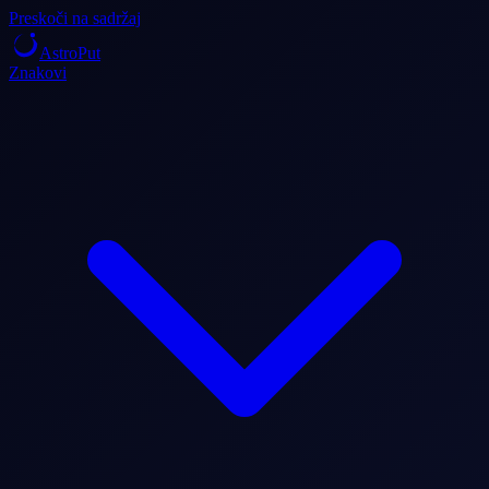
Preskoči na sadržaj
AstroPut
Znakovi