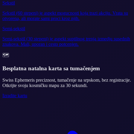
Sekstil
Sekstil (60 stepeni) je aspekt mogucnosti koja trazi akciju. Vrata su
otvorena, ali morate sami proci kroz njih.
Semi-sekstil
Semi-sekstil (30 stepeni) je aspekt suptilnog trenja izmedju susednih
znakova. Mali, uporan i cesto potcenjen.
🗺️
Besplatna natalna karta sa tumačenjem
Swiss Ephemeris preciznost, tumačenje na srpskom, bez registracije.
Otkrijte svoju kosmičku mapu za 30 sekundi.
Izradite kartu