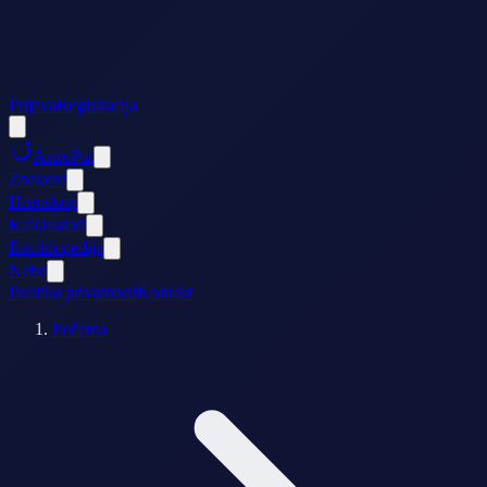
Prijava
Registracija
AstroPut
Znakovi
Horoskop
Kalkulatori
Enciklopedija
Nebo
Politika privatnosti
Kontakt
Početna