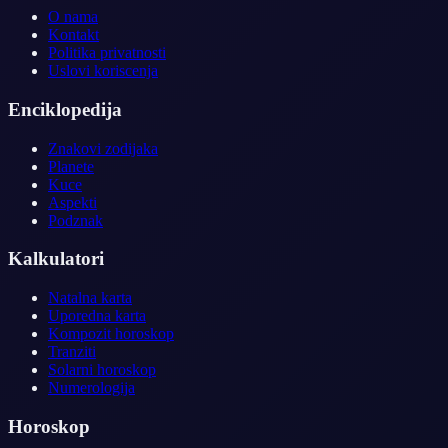
O nama
Kontakt
Politika privatnosti
Uslovi koriscenja
Enciklopedija
Znakovi zodijaka
Planete
Kuce
Aspekti
Podznak
Kalkulatori
Natalna karta
Uporedna karta
Kompozit horoskop
Tranziti
Solarni horoskop
Numerologija
Horoskop