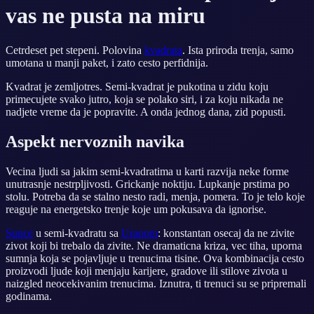
vas ne pusta na miru
Cetrdeset pet stepeni. Polovina
kvadrata
. Ista priroda trenja, samo
umotana u manji paket, i zato cesto perfidnija.
Kvadrat je zemljotres. Semi-kvadrat je pukotina u zidu koju
primecujete svako jutro, koja se polako siri, i za koju nikada ne
nadjete vreme da je popravite. A onda jednog dana, zid popusti.
Aspekt nervoznih navika
Vecina ljudi sa jakim semi-kvadratima u karti razvija neke forme
unutrasnje nestrpljivosti. Grickanje noktiju. Lupkanje prstima po
stolu. Potreba da se stalno nesto radi, menja, pomera. To je telo koje
reaguje na energetsko trenje koje um pokusava da ignorise.
Sunce
u semi-kvadratu sa
Uranom
: konstantan osecaj da ne zivite
zivot koji bi trebalo da zivite. Ne dramaticna kriza, vec tiha, uporna
sumnja koja se pojavljuje u trenucima tisine. Ova kombinacija cesto
proizvodi ljude koji menjaju karijere, gradove ili stilove zivota u
naizgled neocekivanim trenucima. Iznutra, ti trenuci su se pripremali
godinama.