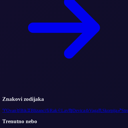
Znakovi zodijaka
♈
Ovan
♉
Bik
♊
Blizanci
♋
Rak
♌
Lav
♍
Devica
♎
Vaga
♏
Skorpija
♐
Str
Trenutno nebo