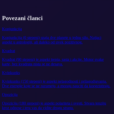
Povezani članci
Konjunkcija
Konjunkcija (0 stepeni) spaja dve planete u jednu silu. Najjaci
aspekt u astrologiji, ali daleko od uvek pozitivnog.
Kvadrat
Kvadrat (90 stepeni) je aspekt trenja, rasta i akcije. Motor svake
karte, bez kvadrata nista se ne desava.
Kvinkunks
Kvinkunks (150 stepeni) je aspekt nelagodnosti i prilagodjavanja.
Dve energije koje se ne razumeju, a moraju nauciti da koegzistiraju.
Opozicija
Opozicija (180 stepeni) je aspekt polariteta i svesti. Stvara tenziju
kroz odnose i tera vas da vidite drugu stranu.