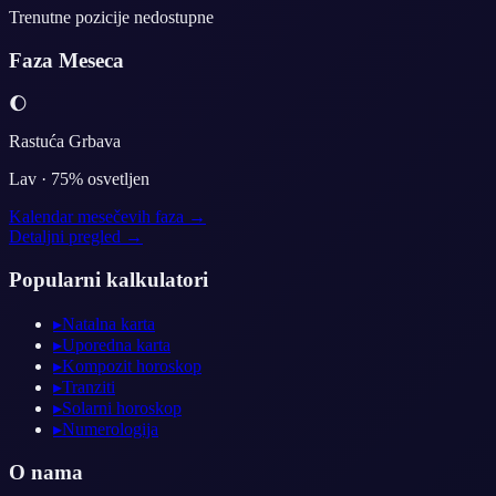
Trenutne pozicije nedostupne
Faza Meseca
🌔
Rastuća Grbava
Lav
·
75
% osvetljen
Kalendar mesečevih faza →
Detaljni pregled →
Popularni kalkulatori
▸
Natalna karta
▸
Uporedna karta
▸
Kompozit horoskop
▸
Tranziti
▸
Solarni horoskop
▸
Numerologija
O nama