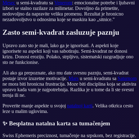
Mesec
u semi-kvadratu sa
Venerom
: emocionalne potrebe i ljubavni
izbori se stalno razilaze za milimetar. Dovoljno da primetite,
nedovoljno da napravite veliku promenu. Rezultat je hronicno
nezadovoljstvo u odnosima koje se maskira kao „sitnice."
Zasto semi-kvadrat zasluzuje paznju
Upravo zato sto je mali, lako ga je ignorisati. A aspekti koje
ignorisete su aspekti koji vas sabotiraju. Semi-kvadrat ne donosi
krizu. Donosi eroziju. Polako, strpljivo, sistematski razgradjuje ono
sto ne funkcionise.
Ali ako ga prepoznate, ako mu date svesnu paznju, semi-kvadrat
postaje izvor izuzetne motivacije.
Mars
u semi-kvadratu sa
Saturnom
ne mora biti hronicna frustracija. Moze biti disciplina koja se aktivira
upravo kada vam je najpotrebnija. Razlika je u tome da li ste svesni
trenja ili ne.
Proverite manje aspekte u svojoj
natalnoj karti
. Velika otkrica cesto
leze u malim uglovima.
✨
Besplatna natalna karta sa tumačenjem
Swiss Ephemeris preciznost, tumačenje na srpskom, bez registracije.