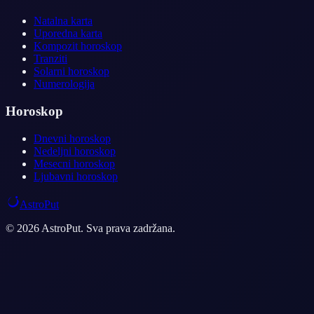
Natalna karta
Uporedna karta
Kompozit horoskop
Tranziti
Solarni horoskop
Numerologija
Horoskop
Dnevni horoskop
Nedeljni horoskop
Mesecni horoskop
Ljubavni horoskop
AstroPut
© 2026 AstroPut. Sva prava zadržana.