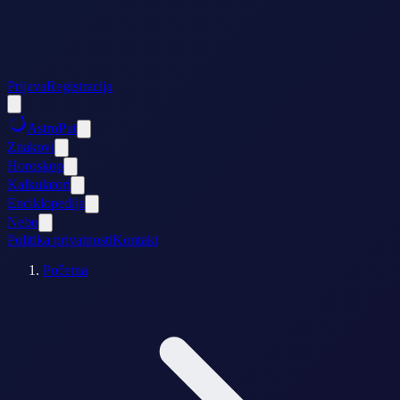
Prijava
Registracija
AstroPut
Znakovi
Horoskop
Kalkulatori
Enciklopedija
Nebo
Politika privatnosti
Kontakt
Početna