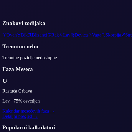
Znakovi zodijaka
♈
Ovan
♉
Bik
♊
Blizanci
♋
Rak
♌
Lav
♍
Devica
♎
Vaga
♏
Skorpija
♐
Str
Trenutno nebo
Trenutne pozicije nedostupne
Faza Meseca
🌔
Rastuća Grbava
Lav
·
75
% osvetljen
Kalendar mesečevih faza →
Detaljni pregled →
Popularni kalkulatori