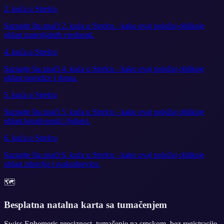
2. kuća u Strelcu
Saznajte šta znači 2. kuća u Strelcu - kako ovaj položaj oblikuje
oblast materijalnih vrednosti.
4. kuća u Strelcu
Saznajte šta znači 4. kuća u Strelcu - kako ovaj položaj oblikuje
oblast porodice i doma.
5. kuća u Strelcu
Saznajte šta znači 5. kuća u Strelcu - kako ovaj položaj oblikuje
oblast kreativnosti i ljubavi.
6. kuća u Strelcu
Saznajte šta znači 6. kuća u Strelcu - kako ovaj položaj oblikuje
oblast zdravlja i svakodnevice.
🗺️
Besplatna natalna karta sa tumačenjem
Swiss Ephemeris preciznost, tumačenje na srpskom, bez registracije.