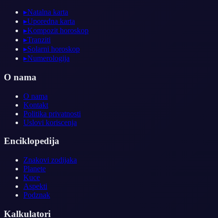
▸
Natalna karta
▸
Uporedna karta
▸
Kompozit horoskop
▸
Tranziti
▸
Solarni horoskop
▸
Numerologija
O nama
O nama
Kontakt
Politika privatnosti
Uslovi koriscenja
Enciklopedija
Znakovi zodijaka
Planete
Kuce
Aspekti
Podznak
Kalkulatori