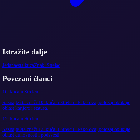
Istražite dalje
Jedanaesta kuca
Znak: Strelac
Povezani članci
10. kuća u Strelcu
Saznajte šta znači 10. kuća u Strelcu - kako ovaj položaj oblikuje
oblast karijere i statusa.
12. kuća u Strelcu
Saznajte šta znači 12. kuća u Strelcu - kako ovaj položaj oblikuje
oblast duhovnosti i podsvesti.