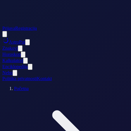
Prijava
Registracija
AstroPut
Znakovi
Horoskop
Kalkulatori
Enciklopedija
Nebo
Politika privatnosti
Kontakt
Početna