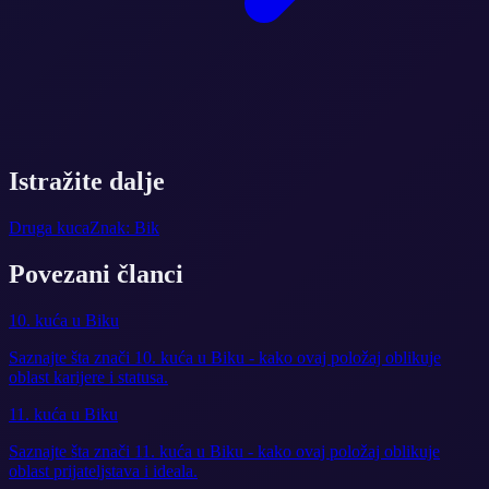
Istražite dalje
Druga kuca
Znak: Bik
Povezani članci
10. kuća u Biku
Saznajte šta znači 10. kuća u Biku - kako ovaj položaj oblikuje
oblast karijere i statusa.
11. kuća u Biku
Saznajte šta znači 11. kuća u Biku - kako ovaj položaj oblikuje
oblast prijateljstava i ideala.