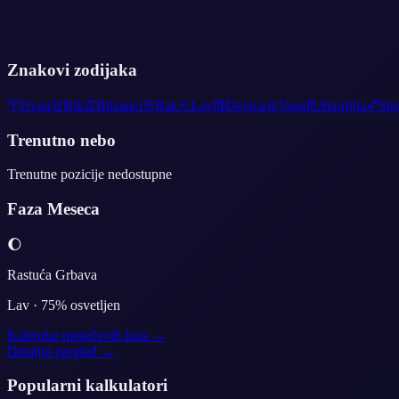
Znakovi zodijaka
♈
Ovan
♉
Bik
♊
Blizanci
♋
Rak
♌
Lav
♍
Devica
♎
Vaga
♏
Skorpija
♐
Str
Trenutno nebo
Trenutne pozicije nedostupne
Faza Meseca
🌔
Rastuća Grbava
Lav
·
75
% osvetljen
Kalendar mesečevih faza →
Detaljni pregled →
Popularni kalkulatori