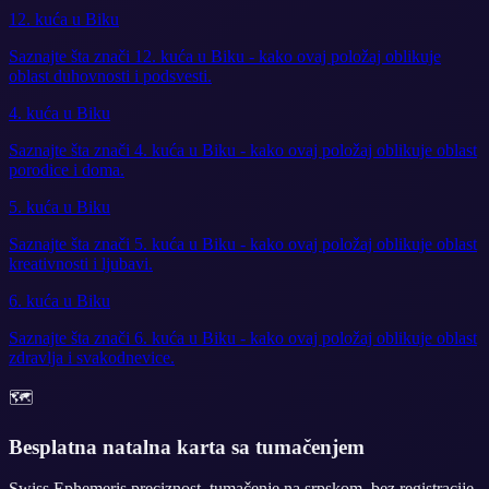
12. kuća u Biku
Saznajte šta znači 12. kuća u Biku - kako ovaj položaj oblikuje
oblast duhovnosti i podsvesti.
4. kuća u Biku
Saznajte šta znači 4. kuća u Biku - kako ovaj položaj oblikuje oblast
porodice i doma.
5. kuća u Biku
Saznajte šta znači 5. kuća u Biku - kako ovaj položaj oblikuje oblast
kreativnosti i ljubavi.
6. kuća u Biku
Saznajte šta znači 6. kuća u Biku - kako ovaj položaj oblikuje oblast
zdravlja i svakodnevice.
🗺️
Besplatna natalna karta sa tumačenjem
Swiss Ephemeris preciznost, tumačenje na srpskom, bez registracije.