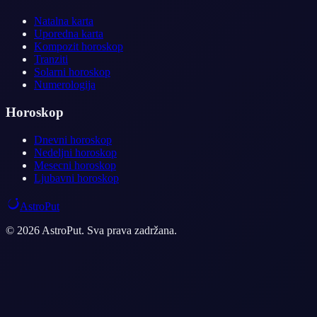
Natalna karta
Uporedna karta
Kompozit horoskop
Tranziti
Solarni horoskop
Numerologija
Horoskop
Dnevni horoskop
Nedeljni horoskop
Mesecni horoskop
Ljubavni horoskop
AstroPut
© 2026 AstroPut. Sva prava zadržana.