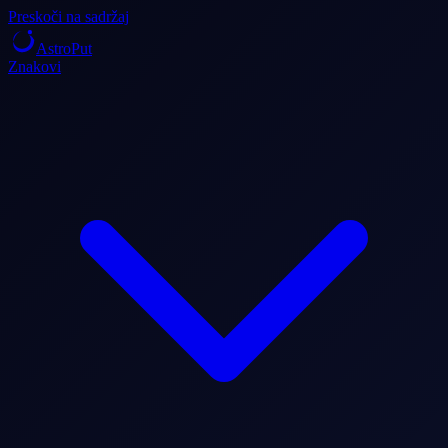
Preskoči na sadržaj
AstroPut
Znakovi