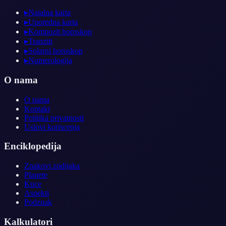
▸
Natalna karta
▸
Uporedna karta
▸
Kompozit horoskop
▸
Tranziti
▸
Solarni horoskop
▸
Numerologija
O nama
O nama
Kontakt
Politika privatnosti
Uslovi koriscenja
Enciklopedija
Znakovi zodijaka
Planete
Kuce
Aspekti
Podznak
Kalkulatori