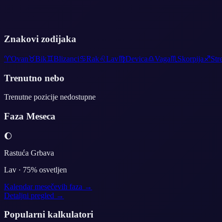
Znakovi zodijaka
♈
Ovan
♉
Bik
♊
Blizanci
♋
Rak
♌
Lav
♍
Devica
♎
Vaga
♏
Skorpija
♐
Str
Trenutno nebo
Trenutne pozicije nedostupne
Faza Meseca
🌔
Rastuća Grbava
Lav
·
75
% osvetljen
Kalendar mesečevih faza →
Detaljni pregled →
Popularni kalkulatori