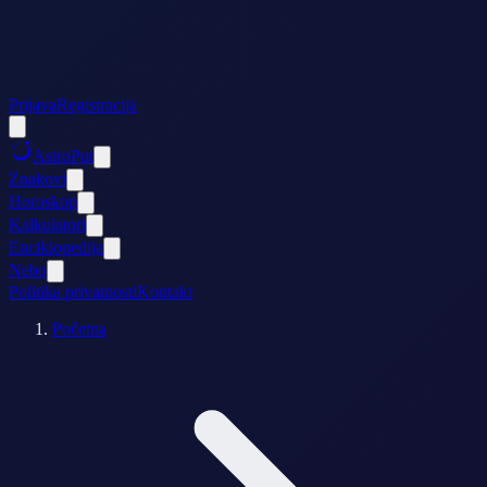
Prijava
Registracija
AstroPut
Znakovi
Horoskop
Kalkulatori
Enciklopedija
Nebo
Politika privatnosti
Kontakt
Početna