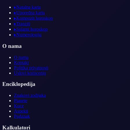
▸
Natalna karta
▸
Uporedna karta
▸
Kompozit horoskop
▸
Tranziti
▸
Solarni horoskop
▸
Numerologija
O nama
O nama
Kontakt
Politika privatnosti
Uslovi koriscenja
Enciklopedija
Znakovi zodijaka
Planete
Kuce
Aspekti
Podznak
Kalkulatori