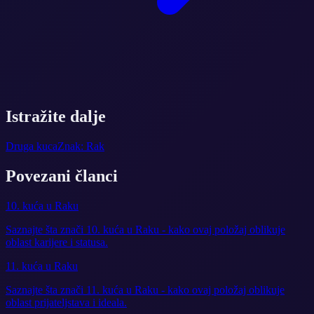
Istražite dalje
Druga kuca
Znak: Rak
Povezani članci
10. kuća u Raku
Saznajte šta znači 10. kuća u Raku - kako ovaj položaj oblikuje
oblast karijere i statusa.
11. kuća u Raku
Saznajte šta znači 11. kuća u Raku - kako ovaj položaj oblikuje
oblast prijateljstava i ideala.