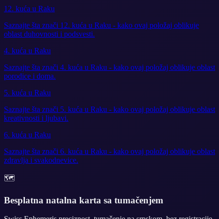
12. kuća u Raku
Saznajte šta znači 12. kuća u Raku - kako ovaj položaj oblikuje
oblast duhovnosti i podsvesti.
4. kuća u Raku
Saznajte šta znači 4. kuća u Raku - kako ovaj položaj oblikuje oblast
porodice i doma.
5. kuća u Raku
Saznajte šta znači 5. kuća u Raku - kako ovaj položaj oblikuje oblast
kreativnosti i ljubavi.
6. kuća u Raku
Saznajte šta znači 6. kuća u Raku - kako ovaj položaj oblikuje oblast
zdravlja i svakodnevice.
🗺️
Besplatna natalna karta sa tumačenjem
Swiss Ephemeris preciznost, tumačenje na srpskom, bez registracije.