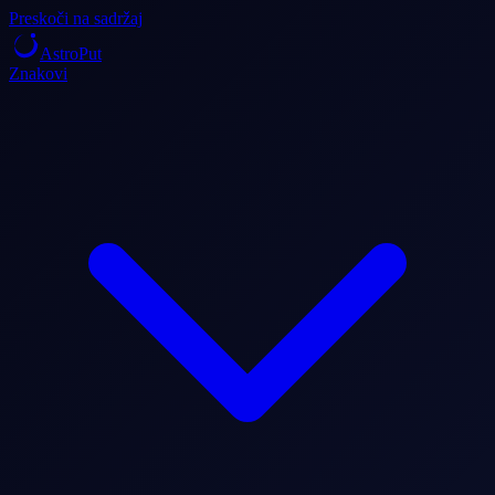
Preskoči na sadržaj
AstroPut
Znakovi