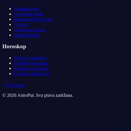
Natalna karta
Uporedna karta
Kompozit horoskop
Tranziti
Solarni horoskop
Numerologija
Horoskop
Dnevni horoskop
Nedeljni horoskop
Mesecni horoskop
Ljubavni horoskop
AstroPut
© 2026 AstroPut. Sva prava zadržana.