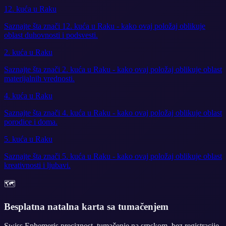
12. kuća u Raku
Saznajte šta znači 12. kuća u Raku - kako ovaj položaj oblikuje
oblast duhovnosti i podsvesti.
2. kuća u Raku
Saznajte šta znači 2. kuća u Raku - kako ovaj položaj oblikuje oblast
materijalnih vrednosti.
4. kuća u Raku
Saznajte šta znači 4. kuća u Raku - kako ovaj položaj oblikuje oblast
porodice i doma.
5. kuća u Raku
Saznajte šta znači 5. kuća u Raku - kako ovaj položaj oblikuje oblast
kreativnosti i ljubavi.
🗺️
Besplatna natalna karta sa tumačenjem
Swiss Ephemeris preciznost, tumačenje na srpskom, bez registracije.