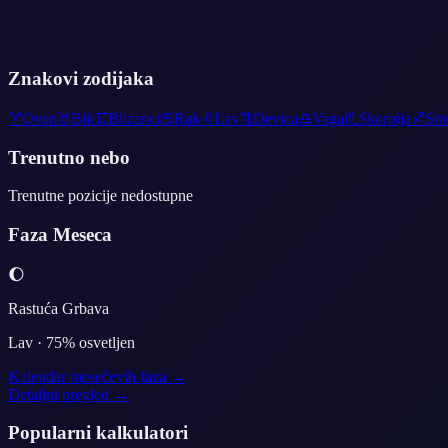
Znakovi zodijaka
♈
Ovan
♉
Bik
♊
Blizanci
♋
Rak
♌
Lav
♍
Devica
♎
Vaga
♏
Skorpija
♐
Str
Trenutno nebo
Trenutne pozicije nedostupne
Faza Meseca
🌔
Rastuća Grbava
Lav
·
75
% osvetljen
Kalendar mesečevih faza →
Detaljni pregled →
Popularni kalkulatori