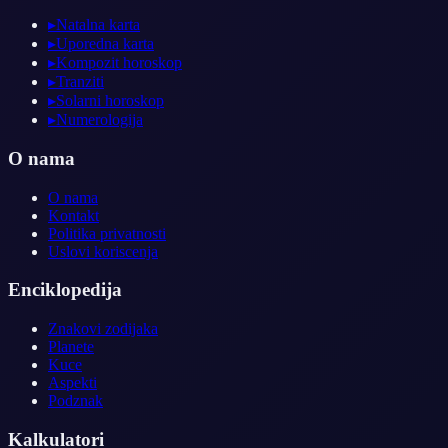
▸
Natalna karta
▸
Uporedna karta
▸
Kompozit horoskop
▸
Tranziti
▸
Solarni horoskop
▸
Numerologija
O nama
O nama
Kontakt
Politika privatnosti
Uslovi koriscenja
Enciklopedija
Znakovi zodijaka
Planete
Kuce
Aspekti
Podznak
Kalkulatori