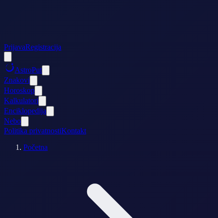
Prijava
Registracija
AstroPut
Znakovi
Horoskop
Kalkulatori
Enciklopedija
Nebo
Politika privatnosti
Kontakt
Početna