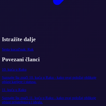
Istražite dalje
Sesta kuca
Znak: Rak
Povezani članci
10. kuća u Raku
Saznajte šta znači 10. kuća u Raku - kako ovaj položaj oblikuje
oblast karijere i statusa.
11. kuća u Raku
Saznajte šta znači 11. kuća u Raku - kako ovaj položaj oblikuje
oblast prijateljstava i ideala.