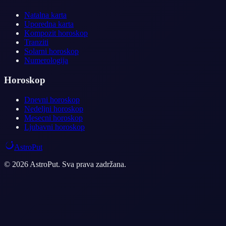
Natalna karta
Uporedna karta
Kompozit horoskop
Tranziti
Solarni horoskop
Numerologija
Horoskop
Dnevni horoskop
Nedeljni horoskop
Mesecni horoskop
Ljubavni horoskop
AstroPut
© 2026 AstroPut. Sva prava zadržana.