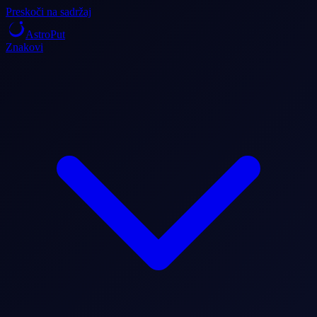
Preskoči na sadržaj
AstroPut
Znakovi