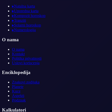
▸
Natalna karta
▸
Uporedna karta
▸
Kompozit horoskop
▸
Tranziti
▸
Solarni horoskop
▸
Numerologija
O nama
O nama
Kontakt
Politika privatnosti
Uslovi koriscenja
Enciklopedija
Znakovi zodijaka
Planete
Kuce
Aspekti
Podznak
Kalkulatori