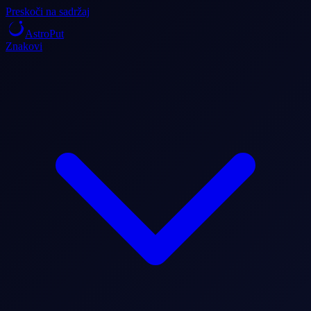
Preskoči na sadržaj
AstroPut
Znakovi