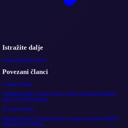
Istražite dalje
Treca kuca
Znak: Devica
Povezani članci
1. kuća u Devici
Saznajte šta znači 1. kuća u Devici - kako ovaj položaj oblikuje
ličnost i spoljašnji nastup.
10. kuća u Devici
Saznajte šta znači 10. kuća u Devici - kako ovaj položaj oblikuje
oblast karijere i statusa.