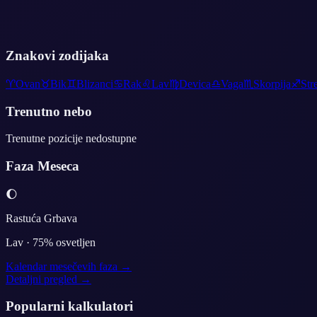
Znakovi zodijaka
♈
Ovan
♉
Bik
♊
Blizanci
♋
Rak
♌
Lav
♍
Devica
♎
Vaga
♏
Skorpija
♐
Str
Trenutno nebo
Trenutne pozicije nedostupne
Faza Meseca
🌔
Rastuća Grbava
Lav
·
75
% osvetljen
Kalendar mesečevih faza →
Detaljni pregled →
Popularni kalkulatori