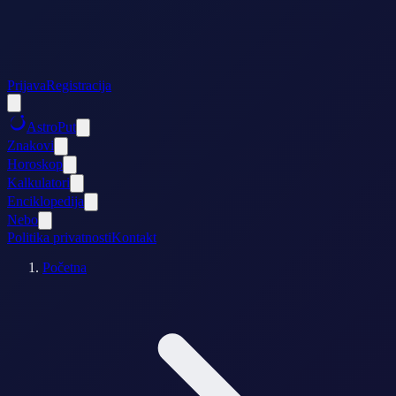
Prijava
Registracija
AstroPut
Znakovi
Horoskop
Kalkulatori
Enciklopedija
Nebo
Politika privatnosti
Kontakt
Početna