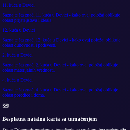
11. kuća u Devici
Saznajte šta znači 11. kuća u Devici - kako ovaj položaj oblikuje
oblast prijateljstava i ideala.
12. kuća u Devici
Saznajte šta znači 12. kuća u Devici - kako ovaj položaj oblikuje
oblast duhovnosti i podsvesti.
2. kuća u Devici
Saznajte šta znači 2. kuća u Devici - kako ovaj položaj oblikuje
oblast materijalnih vrednosti.
4. kuća u Devici
Saznajte šta znači 4. kuća u Devici - kako ovaj položaj oblikuje
oblast porodice i doma.
🗺️
Besplatna natalna karta sa tumačenjem
Swiss Ephemeris preciznost, tumačenje na srpskom, bez registracije.