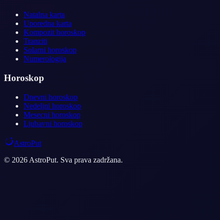
Natalna karta
Uporedna karta
Kompozit horoskop
Tranziti
Solarni horoskop
Numerologija
Horoskop
Dnevni horoskop
Nedeljni horoskop
Mesecni horoskop
Ljubavni horoskop
AstroPut
© 2026 AstroPut. Sva prava zadržana.