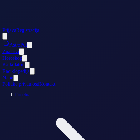
Prijava
Registracija
AstroPut
Znakovi
Horoskop
Kalkulatori
Enciklopedija
Nebo
Politika privatnosti
Kontakt
Početna