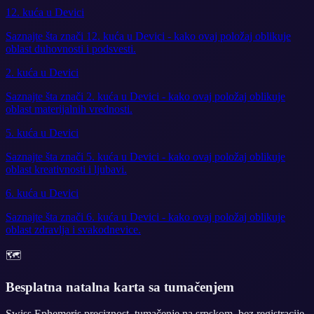
12. kuća u Devici
Saznajte šta znači 12. kuća u Devici - kako ovaj položaj oblikuje
oblast duhovnosti i podsvesti.
2. kuća u Devici
Saznajte šta znači 2. kuća u Devici - kako ovaj položaj oblikuje
oblast materijalnih vrednosti.
5. kuća u Devici
Saznajte šta znači 5. kuća u Devici - kako ovaj položaj oblikuje
oblast kreativnosti i ljubavi.
6. kuća u Devici
Saznajte šta znači 6. kuća u Devici - kako ovaj položaj oblikuje
oblast zdravlja i svakodnevice.
🗺️
Besplatna natalna karta sa tumačenjem
Swiss Ephemeris preciznost, tumačenje na srpskom, bez registracije.