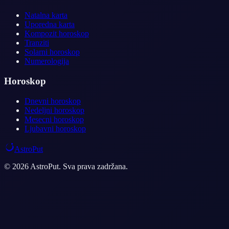
Natalna karta
Uporedna karta
Kompozit horoskop
Tranziti
Solarni horoskop
Numerologija
Horoskop
Dnevni horoskop
Nedeljni horoskop
Mesecni horoskop
Ljubavni horoskop
AstroPut
© 2026 AstroPut. Sva prava zadržana.