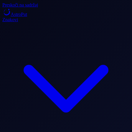
Preskoči na sadržaj
AstroPut
Znakovi