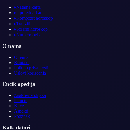
▸
Natalna karta
▸
Uporedna karta
▸
Kompozit horoskop
▸
Tranziti
▸
Solarni horoskop
▸
Numerologija
O nama
O nama
Kontakt
Politika privatnosti
Uslovi koriscenja
Enciklopedija
Znakovi zodijaka
Planete
Kuce
Aspekti
Podznak
Kalkulatori