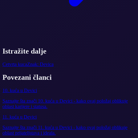
Istražite dalje
Cetvrta kuca
Znak: Devica
Povezani članci
10. kuća u Devici
Saznajte šta znači 10. kuća u Devici - kako ovaj položaj oblikuje
oblast karijere i statusa.
11. kuća u Devici
Saznajte šta znači 11. kuća u Devici - kako ovaj položaj oblikuje
oblast prijateljstava i ideala.