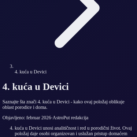
4. kuća u Devici
4. kuća u Devici
Saznajte šta znači 4. kuća u Devici - kako ovaj položaj oblikuje
oblast porodice i doma.
Objavljeno: februar 2026
·
AstroPut redakcija
kuća u Devici unosi analitičnost i red u porodični život. Ovaj
položaj daje osobi organizovan i uslužan pristup domaćem