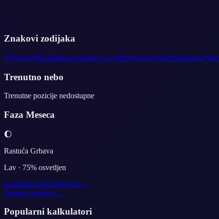
Znakovi zodijaka
♈
Ovan
♉
Bik
♊
Blizanci
♋
Rak
♌
Lav
♍
Devica
♎
Vaga
♏
Skorpija
♐
Str
Trenutno nebo
Trenutne pozicije nedostupne
Faza Meseca
🌔
Rastuća Grbava
Lav
·
75
% osvetljen
Kalendar mesečevih faza →
Detaljni pregled →
Popularni kalkulatori