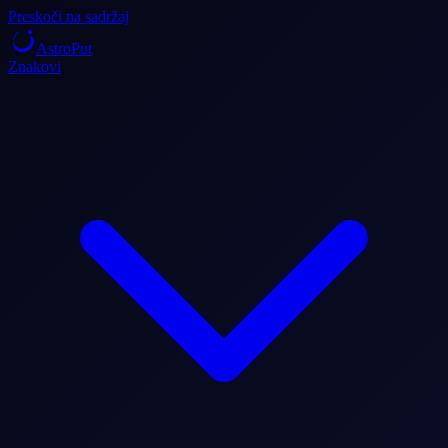
Preskoči na sadržaj
AstroPut
Znakovi