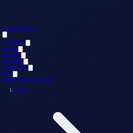
Prijava
Registracija
AstroPut
Znakovi
Horoskop
Kalkulatori
Enciklopedija
Nebo
Politika privatnosti
Kontakt
Početna