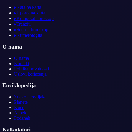
▸
Natalna karta
▸
Uporedna karta
▸
Kompozit horoskop
▸
Tranziti
▸
Solarni horoskop
▸
Numerologija
O nama
O nama
Kontakt
Politika privatnosti
Uslovi koriscenja
Enciklopedija
Znakovi zodijaka
Planete
Kuce
Aspekti
Podznak
Kalkulatori