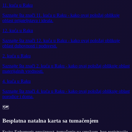
11. kuća u Raku
Saznajte šta znači 11. kuća u Raku - kako ovaj položaj oblikuje
oblast prijateljstava i ideala.
12. kuća u Raku
Saznajte šta znači 12. kuća u Raku - kako ovaj položaj oblikuje
oblast duhovnosti i podsvesti.
2. kuća u Raku
Saznajte šta znači 2. kuća u Raku - kako ovaj položaj oblikuje oblast
materijalnih vrednosti.
4. kuća u Raku
Saznajte šta znači 4. kuća u Raku - kako ovaj položaj oblikuje oblast
porodice i doma.
🗺️
Besplatna natalna karta sa tumačenjem
Swiss Ephemeris preciznost, tumačenje na srpskom, bez registracije.