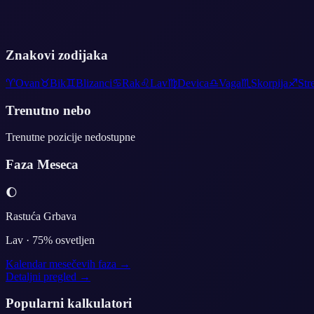
Znakovi zodijaka
♈
Ovan
♉
Bik
♊
Blizanci
♋
Rak
♌
Lav
♍
Devica
♎
Vaga
♏
Skorpija
♐
Str
Trenutno nebo
Trenutne pozicije nedostupne
Faza Meseca
🌔
Rastuća Grbava
Lav
·
75
% osvetljen
Kalendar mesečevih faza →
Detaljni pregled →
Popularni kalkulatori