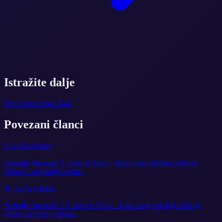
Istražite dalje
Treca kuca
Znak: Rak
Povezani članci
1. kuća u Raku
Saznajte šta znači 1. kuća u Raku - kako ovaj položaj oblikuje
ličnost i spoljašnji nastup.
10. kuća u Raku
Saznajte šta znači 10. kuća u Raku - kako ovaj položaj oblikuje
oblast karijere i statusa.