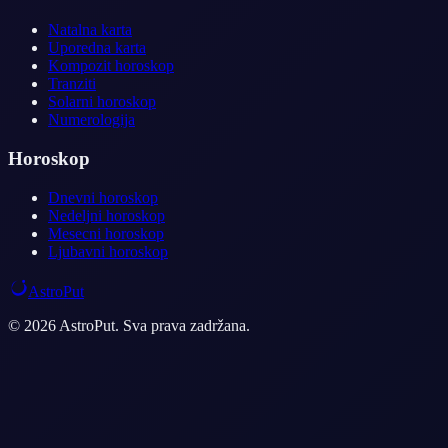
Natalna karta
Uporedna karta
Kompozit horoskop
Tranziti
Solarni horoskop
Numerologija
Horoskop
Dnevni horoskop
Nedeljni horoskop
Mesecni horoskop
Ljubavni horoskop
AstroPut
© 2026 AstroPut. Sva prava zadržana.