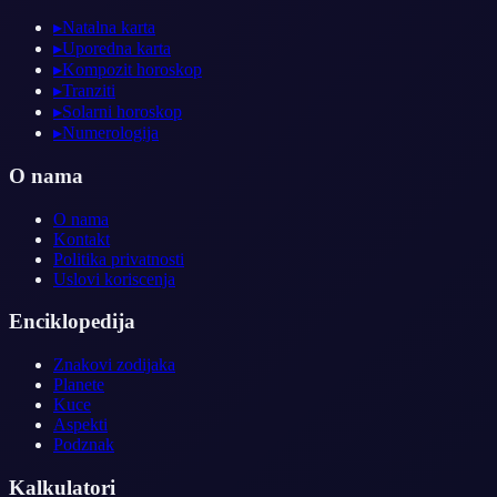
▸
Natalna karta
▸
Uporedna karta
▸
Kompozit horoskop
▸
Tranziti
▸
Solarni horoskop
▸
Numerologija
O nama
O nama
Kontakt
Politika privatnosti
Uslovi koriscenja
Enciklopedija
Znakovi zodijaka
Planete
Kuce
Aspekti
Podznak
Kalkulatori