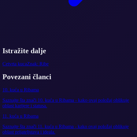
Istražite dalje
Cetvrta kuca
Znak: Ribe
Povezani članci
10. kuća u Ribama
Saznajte šta znači 10. kuća u Ribama - kako ovaj položaj oblikuje
oblast karijere i statusa.
11. kuća u Ribama
Saznajte šta znači 11. kuća u Ribama - kako ovaj položaj oblikuje
oblast prijateljstava i ideala.