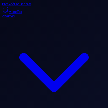
Preskoči na sadržaj
AstroPut
Znakovi