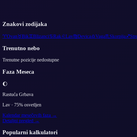
Znakovi zodijaka
♈
Ovan
♉
Bik
♊
Blizanci
♋
Rak
♌
Lav
♍
Devica
♎
Vaga
♏
Skorpija
♐
Str
Trenutno nebo
Trenutne pozicije nedostupne
Faza Meseca
🌔
Rastuća Grbava
Lav
·
75
% osvetljen
Kalendar mesečevih faza →
Detaljni pregled →
Popularni kalkulatori