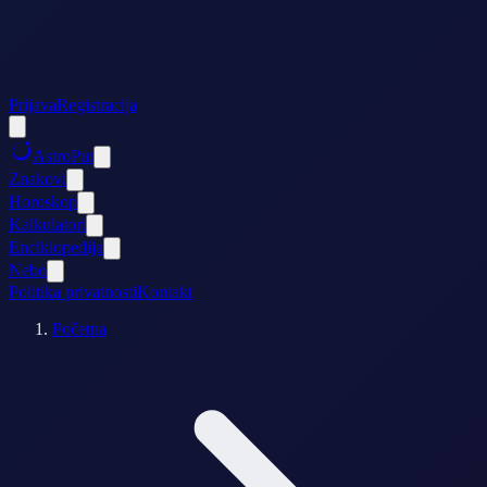
Prijava
Registracija
AstroPut
Znakovi
Horoskop
Kalkulatori
Enciklopedija
Nebo
Politika privatnosti
Kontakt
Početna