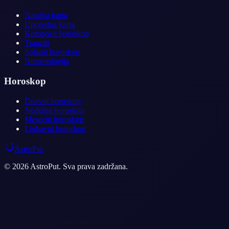
Natalna karta
Uporedna karta
Kompozit horoskop
Tranziti
Solarni horoskop
Numerologija
Horoskop
Dnevni horoskop
Nedeljni horoskop
Mesecni horoskop
Ljubavni horoskop
AstroPut
© 2026 AstroPut. Sva prava zadržana.