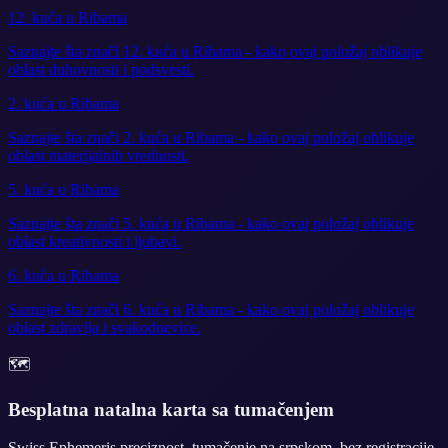
12. kuća u Ribama
Saznajte šta znači 12. kuća u Ribama - kako ovaj položaj oblikuje
oblast duhovnosti i podsvesti.
2. kuća u Ribama
Saznajte šta znači 2. kuća u Ribama - kako ovaj položaj oblikuje
oblast materijalnih vrednosti.
5. kuća u Ribama
Saznajte šta znači 5. kuća u Ribama - kako ovaj položaj oblikuje
oblast kreativnosti i ljubavi.
6. kuća u Ribama
Saznajte šta znači 6. kuća u Ribama - kako ovaj položaj oblikuje
oblast zdravlja i svakodnevice.
🗺️
Besplatna natalna karta sa tumačenjem
Swiss Ephemeris preciznost, tumačenje na srpskom, bez registracije.