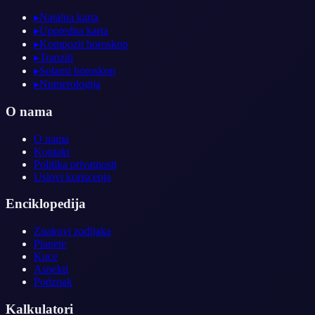
▸
Natalna karta
▸
Uporedna karta
▸
Kompozit horoskop
▸
Tranziti
▸
Solarni horoskop
▸
Numerologija
O nama
O nama
Kontakt
Politika privatnosti
Uslovi koriscenja
Enciklopedija
Znakovi zodijaka
Planete
Kuce
Aspekti
Podznak
Kalkulatori