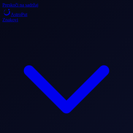
Preskoči na sadržaj
AstroPut
Znakovi