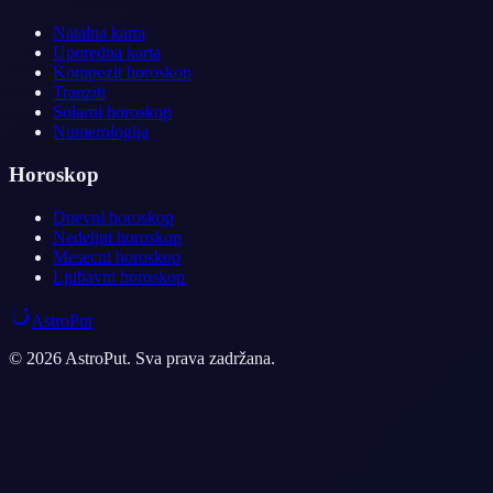
Natalna karta
Uporedna karta
Kompozit horoskop
Tranziti
Solarni horoskop
Numerologija
Horoskop
Dnevni horoskop
Nedeljni horoskop
Mesecni horoskop
Ljubavni horoskop
AstroPut
© 2026 AstroPut. Sva prava zadržana.