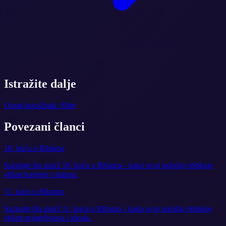
Istražite dalje
Osma kuca
Znak: Ribe
Povezani članci
10. kuća u Ribama
Saznajte šta znači 10. kuća u Ribama - kako ovaj položaj oblikuje
oblast karijere i statusa.
11. kuća u Ribama
Saznajte šta znači 11. kuća u Ribama - kako ovaj položaj oblikuje
oblast prijateljstava i ideala.