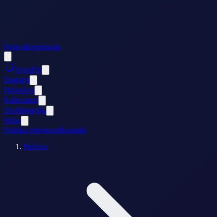
Prijava
Registracija
AstroPut
Znakovi
Horoskop
Kalkulatori
Enciklopedija
Nebo
Politika privatnosti
Kontakt
Početna