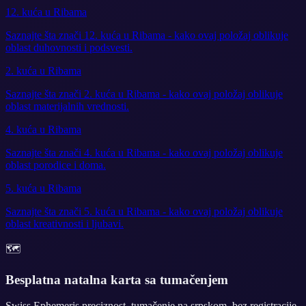
12. kuća u Ribama
Saznajte šta znači 12. kuća u Ribama - kako ovaj položaj oblikuje
oblast duhovnosti i podsvesti.
2. kuća u Ribama
Saznajte šta znači 2. kuća u Ribama - kako ovaj položaj oblikuje
oblast materijalnih vrednosti.
4. kuća u Ribama
Saznajte šta znači 4. kuća u Ribama - kako ovaj položaj oblikuje
oblast porodice i doma.
5. kuća u Ribama
Saznajte šta znači 5. kuća u Ribama - kako ovaj položaj oblikuje
oblast kreativnosti i ljubavi.
🗺️
Besplatna natalna karta sa tumačenjem
Swiss Ephemeris preciznost, tumačenje na srpskom, bez registracije.