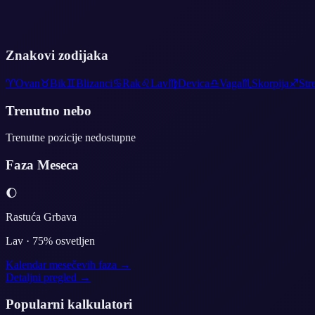
Znakovi zodijaka
♈
Ovan
♉
Bik
♊
Blizanci
♋
Rak
♌
Lav
♍
Devica
♎
Vaga
♏
Skorpija
♐
Str
Trenutno nebo
Trenutne pozicije nedostupne
Faza Meseca
🌔
Rastuća Grbava
Lav
·
75
% osvetljen
Kalendar mesečevih faza →
Detaljni pregled →
Popularni kalkulatori