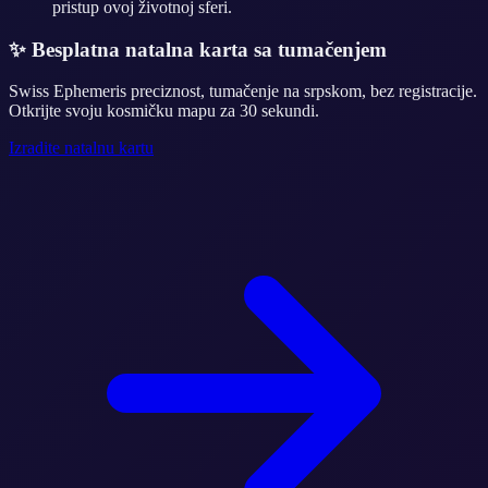
pristup ovoj životnoj sferi.
✨
Besplatna natalna karta sa tumačenjem
Swiss Ephemeris preciznost, tumačenje na srpskom, bez registracije.
Otkrijte svoju kosmičku mapu za 30 sekundi.
Izradite natalnu kartu