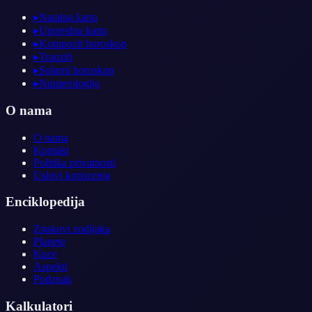
▸
Natalna karta
▸
Uporedna karta
▸
Kompozit horoskop
▸
Tranziti
▸
Solarni horoskop
▸
Numerologija
O nama
O nama
Kontakt
Politika privatnosti
Uslovi koriscenja
Enciklopedija
Znakovi zodijaka
Planete
Kuce
Aspekti
Podznak
Kalkulatori