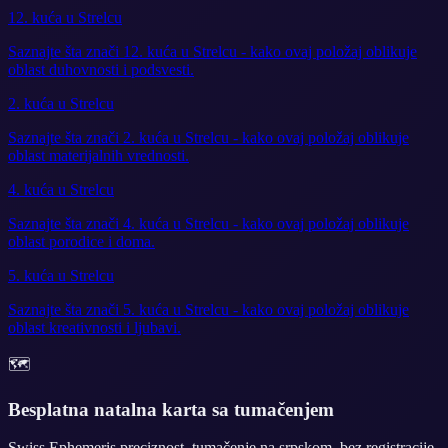
12. kuća u Strelcu
Saznajte šta znači 12. kuća u Strelcu - kako ovaj položaj oblikuje
oblast duhovnosti i podsvesti.
2. kuća u Strelcu
Saznajte šta znači 2. kuća u Strelcu - kako ovaj položaj oblikuje
oblast materijalnih vrednosti.
4. kuća u Strelcu
Saznajte šta znači 4. kuća u Strelcu - kako ovaj položaj oblikuje
oblast porodice i doma.
5. kuća u Strelcu
Saznajte šta znači 5. kuća u Strelcu - kako ovaj položaj oblikuje
oblast kreativnosti i ljubavi.
🗺️
Besplatna natalna karta sa tumačenjem
Swiss Ephemeris preciznost, tumačenje na srpskom, bez registracije.