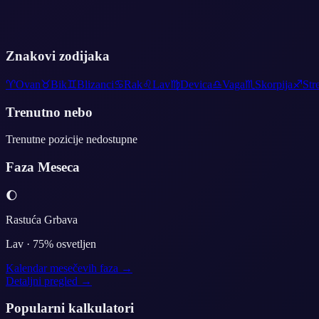
Znakovi zodijaka
♈
Ovan
♉
Bik
♊
Blizanci
♋
Rak
♌
Lav
♍
Devica
♎
Vaga
♏
Skorpija
♐
Str
Trenutno nebo
Trenutne pozicije nedostupne
Faza Meseca
🌔
Rastuća Grbava
Lav
·
75
% osvetljen
Kalendar mesečevih faza →
Detaljni pregled →
Popularni kalkulatori