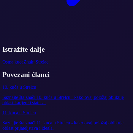
Istražite dalje
Osma kuca
Znak: Strelac
Povezani članci
10. kuća u Strelcu
Saznajte šta znači 10. kuća u Strelcu - kako ovaj položaj oblikuje
oblast karijere i statusa.
11. kuća u Strelcu
Saznajte šta znači 11. kuća u Strelcu - kako ovaj položaj oblikuje
oblast prijateljstava i ideala.