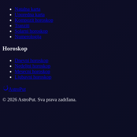
Natalna karta
Uporedna karta
Kompozit horoskop
Tranziti
Solarni horoskop
Numerologija
Horoskop
Dnevni horoskop
Nedeljni horoskop
Mesecni horoskop
Ljubavni horoskop
AstroPut
© 2026 AstroPut. Sva prava zadržana.