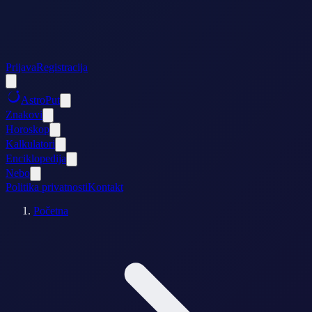
Prijava
Registracija
AstroPut
Znakovi
Horoskop
Kalkulatori
Enciklopedija
Nebo
Politika privatnosti
Kontakt
Početna