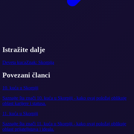
Istražite dalje
Deveta kuca
Znak: Skorpija
Povezani članci
10. kuća u Skorpiji
Saznajte šta znači 10. kuća u Skorpiji - kako ovaj položaj oblikuje
oblast karijere i statusa.
11. kuća u Skorpiji
Saznajte šta znači 11. kuća u Skorpiji - kako ovaj položaj oblikuje
oblast prijateljstava i ideala.