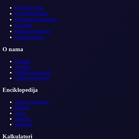
▸
Natalna karta
▸
Uporedna karta
▸
Kompozit horoskop
▸
Tranziti
▸
Solarni horoskop
▸
Numerologija
O nama
O nama
Kontakt
Politika privatnosti
Uslovi koriscenja
Enciklopedija
Znakovi zodijaka
Planete
Kuce
Aspekti
Podznak
Kalkulatori