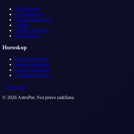
Natalna karta
Uporedna karta
Kompozit horoskop
Tranziti
Solarni horoskop
Numerologija
Horoskop
Dnevni horoskop
Nedeljni horoskop
Mesecni horoskop
Ljubavni horoskop
AstroPut
© 2026 AstroPut. Sva prava zadržana.