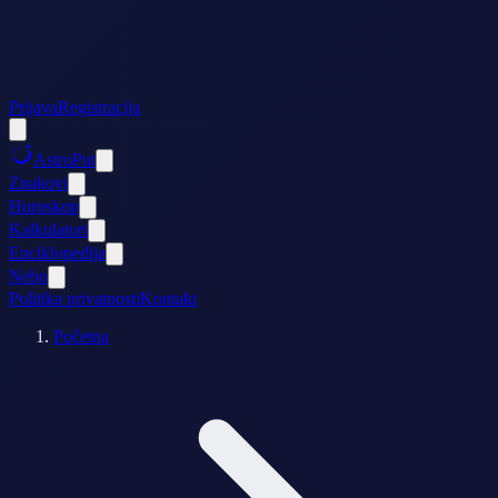
Prijava
Registracija
AstroPut
Znakovi
Horoskop
Kalkulatori
Enciklopedija
Nebo
Politika privatnosti
Kontakt
Početna