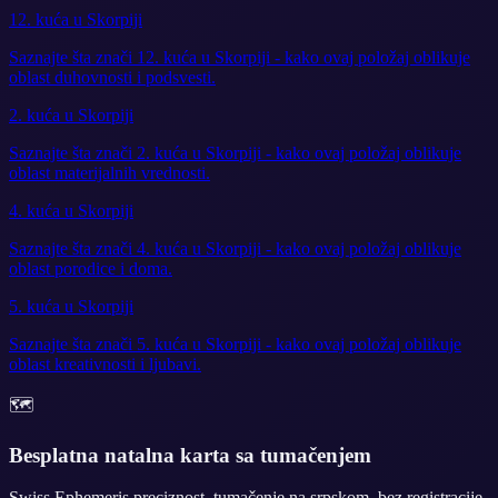
12. kuća u Skorpiji
Saznajte šta znači 12. kuća u Skorpiji - kako ovaj položaj oblikuje
oblast duhovnosti i podsvesti.
2. kuća u Skorpiji
Saznajte šta znači 2. kuća u Skorpiji - kako ovaj položaj oblikuje
oblast materijalnih vrednosti.
4. kuća u Skorpiji
Saznajte šta znači 4. kuća u Skorpiji - kako ovaj položaj oblikuje
oblast porodice i doma.
5. kuća u Skorpiji
Saznajte šta znači 5. kuća u Skorpiji - kako ovaj položaj oblikuje
oblast kreativnosti i ljubavi.
🗺️
Besplatna natalna karta sa tumačenjem
Swiss Ephemeris preciznost, tumačenje na srpskom, bez registracije.