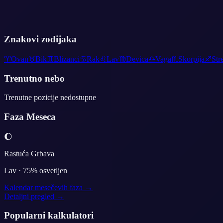
Znakovi zodijaka
♈
Ovan
♉
Bik
♊
Blizanci
♋
Rak
♌
Lav
♍
Devica
♎
Vaga
♏
Skorpija
♐
Str
Trenutno nebo
Trenutne pozicije nedostupne
Faza Meseca
🌔
Rastuća Grbava
Lav
·
75
% osvetljen
Kalendar mesečevih faza →
Detaljni pregled →
Popularni kalkulatori