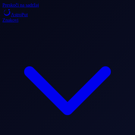
Preskoči na sadržaj
AstroPut
Znakovi