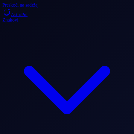
Preskoči na sadržaj
AstroPut
Znakovi