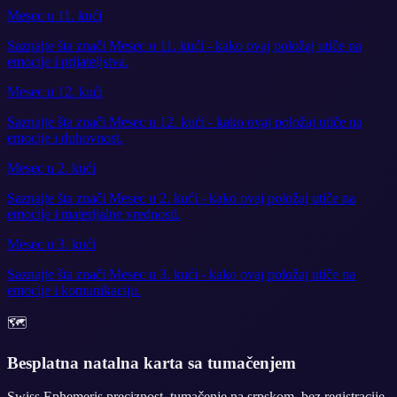
Mesec u 11. kući
Saznajte šta znači Mesec u 11. kući - kako ovaj položaj utiče na
emocije i prijateljstva.
Mesec u 12. kući
Saznajte šta znači Mesec u 12. kući - kako ovaj položaj utiče na
emocije i duhovnost.
Mesec u 2. kući
Saznajte šta znači Mesec u 2. kući - kako ovaj položaj utiče na
emocije i materijalne vrednosti.
Mesec u 3. kući
Saznajte šta znači Mesec u 3. kući - kako ovaj položaj utiče na
emocije i komunikaciju.
🗺️
Besplatna natalna karta sa tumačenjem
Swiss Ephemeris preciznost, tumačenje na srpskom, bez registracije.