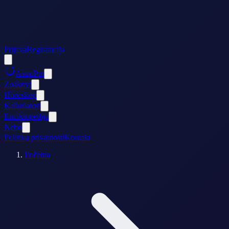
Prijava
Registracija
AstroPut
Znakovi
Horoskop
Kalkulatori
Enciklopedija
Nebo
Politika privatnosti
Kontakt
Početna