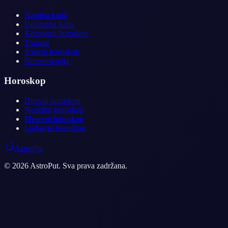
Natalna karta
Uporedna karta
Kompozit horoskop
Tranziti
Solarni horoskop
Numerologija
Horoskop
Dnevni horoskop
Nedeljni horoskop
Mesecni horoskop
Ljubavni horoskop
AstroPut
© 2026 AstroPut. Sva prava zadržana.