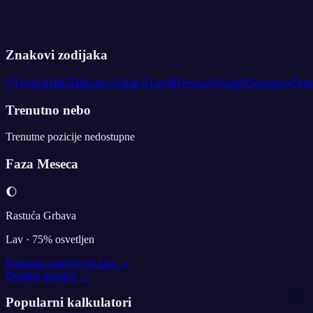
Znakovi zodijaka
♈
Ovan
♉
Bik
♊
Blizanci
♋
Rak
♌
Lav
♍
Devica
♎
Vaga
♏
Skorpija
♐
Str
Trenutno nebo
Trenutne pozicije nedostupne
Faza Meseca
🌔
Rastuća Grbava
Lav
·
75
% osvetljen
Kalendar mesečevih faza →
Detaljni pregled →
Popularni kalkulatori