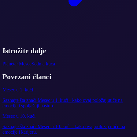
Istražite dalje
Planeta: Mesec
Sedma kuca
Povezani članci
Mesec u 1. kući
Saznajte šta znači Mesec u 1. kući - kako ovaj položaj utiče na
emocije i spoljašnji nastup.
Mesec u 10. kući
Saznajte šta znači Mesec u 10. kući - kako ovaj položaj utiče na
emocije i karijeru.