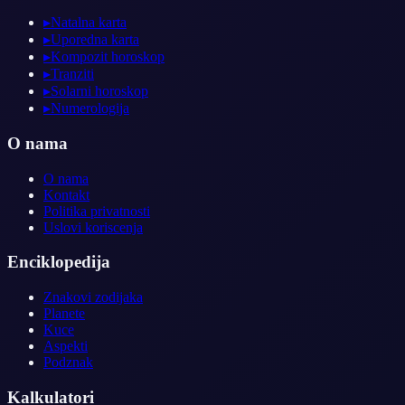
▸
Natalna karta
▸
Uporedna karta
▸
Kompozit horoskop
▸
Tranziti
▸
Solarni horoskop
▸
Numerologija
O nama
O nama
Kontakt
Politika privatnosti
Uslovi koriscenja
Enciklopedija
Znakovi zodijaka
Planete
Kuce
Aspekti
Podznak
Kalkulatori