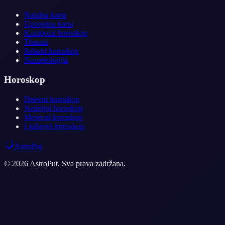
Natalna karta
Uporedna karta
Kompozit horoskop
Tranziti
Solarni horoskop
Numerologija
Horoskop
Dnevni horoskop
Nedeljni horoskop
Mesecni horoskop
Ljubavni horoskop
AstroPut
© 2026 AstroPut. Sva prava zadržana.