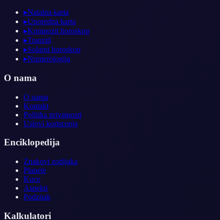
▸
Natalna karta
▸
Uporedna karta
▸
Kompozit horoskop
▸
Tranziti
▸
Solarni horoskop
▸
Numerologija
O nama
O nama
Kontakt
Politika privatnosti
Uslovi koriscenja
Enciklopedija
Znakovi zodijaka
Planete
Kuce
Aspekti
Podznak
Kalkulatori