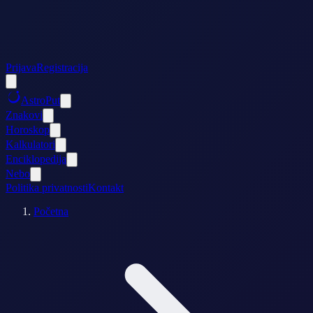
Prijava
Registracija
AstroPut
Znakovi
Horoskop
Kalkulatori
Enciklopedija
Nebo
Politika privatnosti
Kontakt
Početna