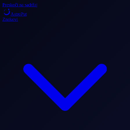
Preskoči na sadržaj
AstroPut
Znakovi