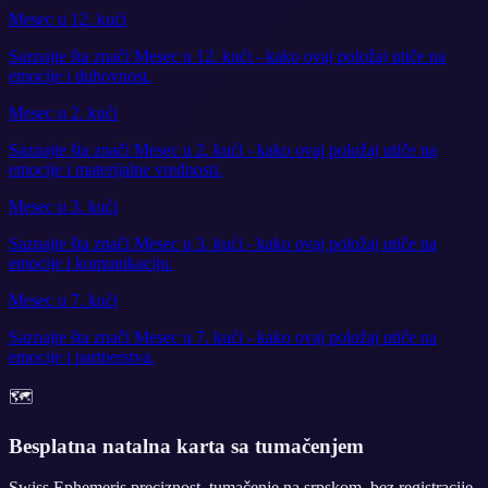
Mesec u 12. kući
Saznajte šta znači Mesec u 12. kući - kako ovaj položaj utiče na
emocije i duhovnost.
Mesec u 2. kući
Saznajte šta znači Mesec u 2. kući - kako ovaj položaj utiče na
emocije i materijalne vrednosti.
Mesec u 3. kući
Saznajte šta znači Mesec u 3. kući - kako ovaj položaj utiče na
emocije i komunikaciju.
Mesec u 7. kući
Saznajte šta znači Mesec u 7. kući - kako ovaj položaj utiče na
emocije i partnerstva.
🗺️
Besplatna natalna karta sa tumačenjem
Swiss Ephemeris preciznost, tumačenje na srpskom, bez registracije.