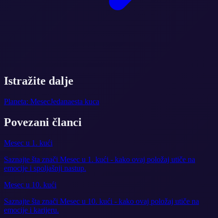
Istražite dalje
Planeta: Mesec
Jedanaesta kuca
Povezani članci
Mesec u 1. kući
Saznajte šta znači Mesec u 1. kući - kako ovaj položaj utiče na
emocije i spoljašnji nastup.
Mesec u 10. kući
Saznajte šta znači Mesec u 10. kući - kako ovaj položaj utiče na
emocije i karijeru.