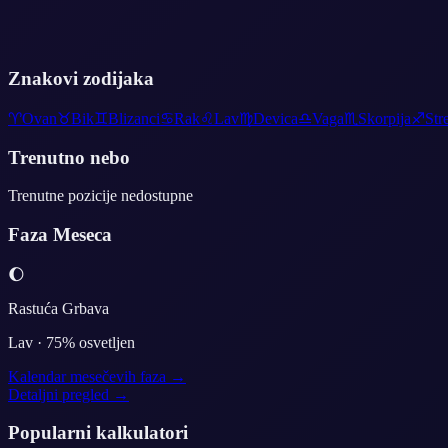
Znakovi zodijaka
♈
Ovan
♉
Bik
♊
Blizanci
♋
Rak
♌
Lav
♍
Devica
♎
Vaga
♏
Skorpija
♐
Str
Trenutno nebo
Trenutne pozicije nedostupne
Faza Meseca
🌔
Rastuća Grbava
Lav
·
75
% osvetljen
Kalendar mesečevih faza →
Detaljni pregled →
Popularni kalkulatori