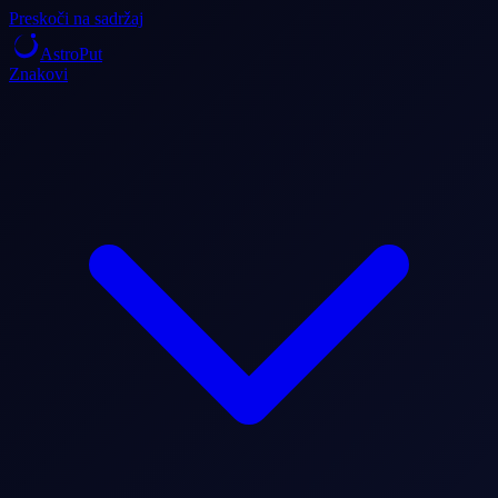
Preskoči na sadržaj
AstroPut
Znakovi