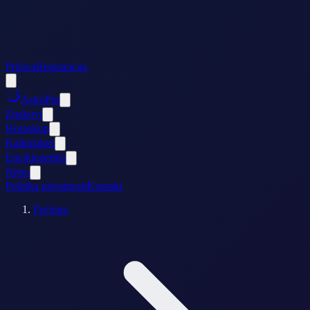
Prijava
Registracija
AstroPut
Znakovi
Horoskop
Kalkulatori
Enciklopedija
Nebo
Politika privatnosti
Kontakt
Početna