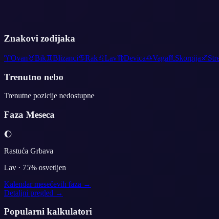
Znakovi zodijaka
♈
Ovan
♉
Bik
♊
Blizanci
♋
Rak
♌
Lav
♍
Devica
♎
Vaga
♏
Skorpija
♐
Str
Trenutno nebo
Trenutne pozicije nedostupne
Faza Meseca
🌔
Rastuća Grbava
Lav
·
75
% osvetljen
Kalendar mesečevih faza →
Detaljni pregled →
Popularni kalkulatori