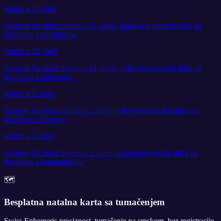
Saturn u 11. kući
Saznajte šta znači Saturn u 11. kući - kako ovaj položaj utiče na
disciplinu i prijateljstva.
Saturn u 12. kući
Saznajte šta znači Saturn u 12. kući - kako ovaj položaj utiče na
disciplinu i duhovnost.
Saturn u 2. kući
Saznajte šta znači Saturn u 2. kući - kako ovaj položaj utiče na
disciplinu i finansije.
Saturn u 3. kući
Saznajte šta znači Saturn u 3. kući - kako ovaj položaj utiče na
disciplinu i komunikaciju.
🗺️
Besplatna natalna karta sa tumačenjem
Swiss Ephemeris preciznost, tumačenje na srpskom, bez registracije.