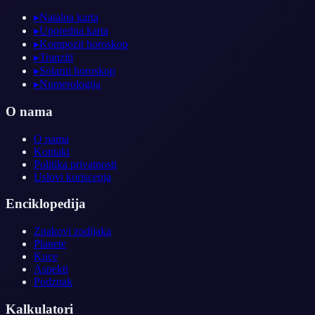
▸
Natalna karta
▸
Uporedna karta
▸
Kompozit horoskop
▸
Tranziti
▸
Solarni horoskop
▸
Numerologija
O nama
O nama
Kontakt
Politika privatnosti
Uslovi koriscenja
Enciklopedija
Znakovi zodijaka
Planete
Kuce
Aspekti
Podznak
Kalkulatori