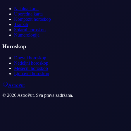
Natalna karta
Uporedna karta
Kompozit horoskop
Tranziti
Solarni horoskop
Numerologija
Horoskop
Dnevni horoskop
Nedeljni horoskop
Mesecni horoskop
Ljubavni horoskop
AstroPut
© 2026 AstroPut. Sva prava zadržana.