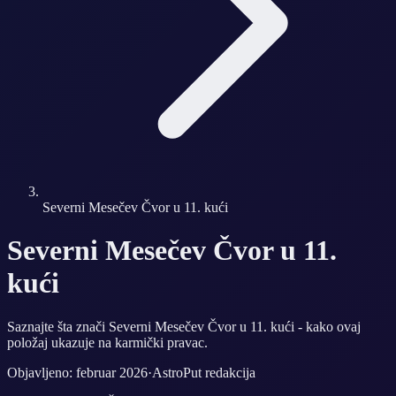
Severni Mesečev Čvor u 11. kući
Severni Mesečev Čvor u 11.
kući
Saznajte šta znači Severni Mesečev Čvor u 11. kući - kako ovaj
položaj ukazuje na karmički pravac.
Objavljeno: februar 2026
·
AstroPut redakcija