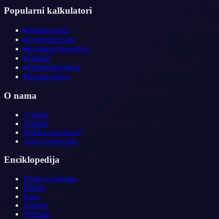
Popularni kalkulatori
▸
Natalna karta
▸
Uporedna karta
▸
Kompozit horoskop
▸
Tranziti
▸
Solarni horoskop
▸
Numerologija
O nama
O nama
Kontakt
Politika privatnosti
Uslovi koriscenja
Enciklopedija
Znakovi zodijaka
Planete
Kuce
Aspekti
Podznak