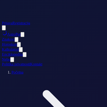
Prijava
Registracija
AstroPut
Znakovi
Horoskop
Kalkulatori
Enciklopedija
Nebo
Politika privatnosti
Kontakt
Početna