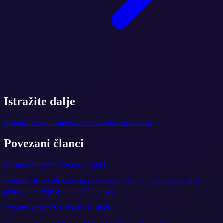
Istražite dalje
Planeta: Severni-mesecov-cvor
Jedanaesta kuca
Povezani članci
Severni Mesečev Čvor u 1. kući
Saznajte šta znači Severni Mesečev Čvor u 1. kući - kako ovaj
položaj ukazuje na karmički pravac.
Severni Mesečev Čvor u 10. kući