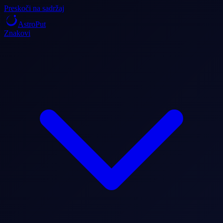
Preskoči na sadržaj
AstroPut
Znakovi