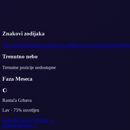
Znakovi zodijaka
♈
Ovan
♉
Bik
♊
Blizanci
♋
Rak
♌
Lav
♍
Devica
♎
Vaga
♏
Skorpija
♐
Str
Trenutno nebo
Trenutne pozicije nedostupne
Faza Meseca
🌔
Rastuća Grbava
Lav
·
75
% osvetljen
Kalendar mesečevih faza →
Detaljni pregled →