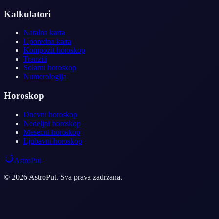
Kalkulatori
Natalna karta
Uporedna karta
Kompozit horoskop
Tranziti
Solarni horoskop
Numerologija
Horoskop
Dnevni horoskop
Nedeljni horoskop
Mesecni horoskop
Ljubavni horoskop
AstroPut
© 2026 AstroPut. Sva prava zadržana.