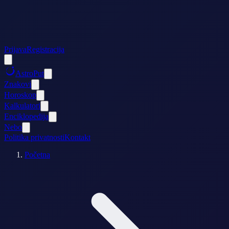
Prijava
Registracija
AstroPut
Znakovi
Horoskop
Kalkulatori
Enciklopedija
Nebo
Politika privatnosti
Kontakt
Početna