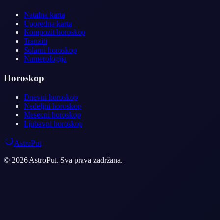
Natalna karta
Uporedna karta
Kompozit horoskop
Tranziti
Solarni horoskop
Numerologija
Horoskop
Dnevni horoskop
Nedeljni horoskop
Mesecni horoskop
Ljubavni horoskop
AstroPut
© 2026 AstroPut. Sva prava zadržana.