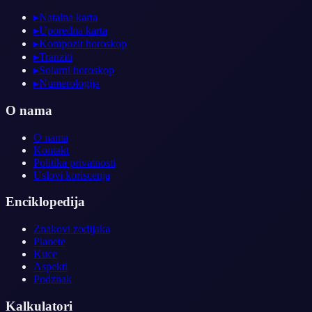
▸
Natalna karta
▸
Uporedna karta
▸
Kompozit horoskop
▸
Tranziti
▸
Solarni horoskop
▸
Numerologija
O nama
O nama
Kontakt
Politika privatnosti
Uslovi koriscenja
Enciklopedija
Znakovi zodijaka
Planete
Kuce
Aspekti
Podznak
Kalkulatori