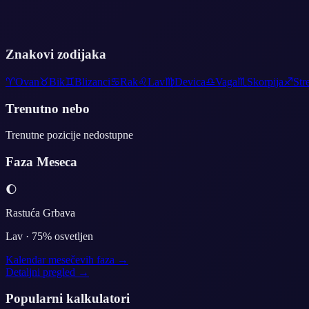
Znakovi zodijaka
♈
Ovan
♉
Bik
♊
Blizanci
♋
Rak
♌
Lav
♍
Devica
♎
Vaga
♏
Skorpija
♐
Str
Trenutno nebo
Trenutne pozicije nedostupne
Faza Meseca
🌔
Rastuća Grbava
Lav
·
75
% osvetljen
Kalendar mesečevih faza →
Detaljni pregled →
Popularni kalkulatori