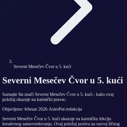
Severni Mesečev Čvor u 5. kući
Severni Mesečev Čvor u 5. kući
Saznajte šta znači Severni Mesečev Čvor u 5. kući - kako ovaj
položaj ukazuje na karmički pravac.
Objavljeno: februar 2026
·
AstroPut redakcija
Severni Mesečev Čvor u 5. kući ukazuje na karmičku lekciju
kreativnog samovredovanja. Ovaj položaj poziva na razvoj ličnog