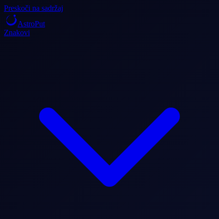
Preskoči na sadržaj
AstroPut
Znakovi