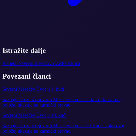
Istražite dalje
Planeta: Severni-mesecov-cvor
Peta kuca
Povezani članci
Severni Mesečev Čvor u 1. kući
Saznajte šta znači Severni Mesečev Čvor u 1. kući - kako ovaj
položaj ukazuje na karmički pravac.
Severni Mesečev Čvor u 10. kući
Saznajte šta znači Severni Mesečev Čvor u 10. kući - kako ovaj
položaj ukazuje na karmički pravac.