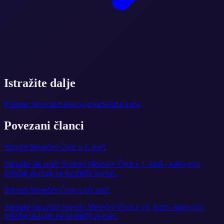
Istražite dalje
Planeta: Severni-mesecov-cvor
Sedma kuca
Povezani članci
Severni Mesečev Čvor u 1. kući
Saznajte šta znači Severni Mesečev Čvor u 1. kući - kako ovaj
položaj ukazuje na karmički pravac.
Severni Mesečev Čvor u 10. kući
Saznajte šta znači Severni Mesečev Čvor u 10. kući - kako ovaj
položaj ukazuje na karmički pravac.