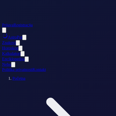
Prijava
Registracija
AstroPut
Znakovi
Horoskop
Kalkulatori
Enciklopedija
Nebo
Politika privatnosti
Kontakt
Početna