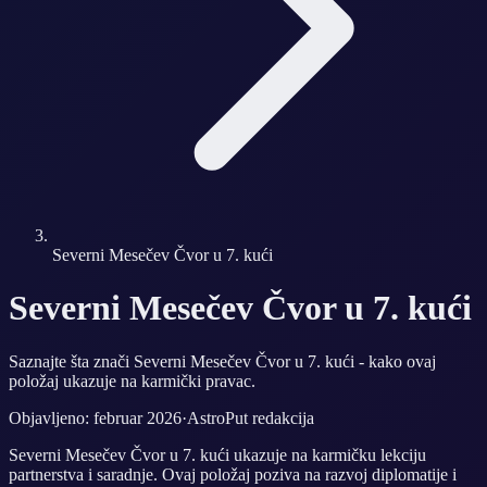
Severni Mesečev Čvor u 7. kući
Severni Mesečev Čvor u 7. kući
Saznajte šta znači Severni Mesečev Čvor u 7. kući - kako ovaj
položaj ukazuje na karmički pravac.
Objavljeno: februar 2026
·
AstroPut redakcija
Severni Mesečev Čvor u 7. kući ukazuje na karmičku lekciju
partnerstva i saradnje. Ovaj položaj poziva na razvoj diplomatije i