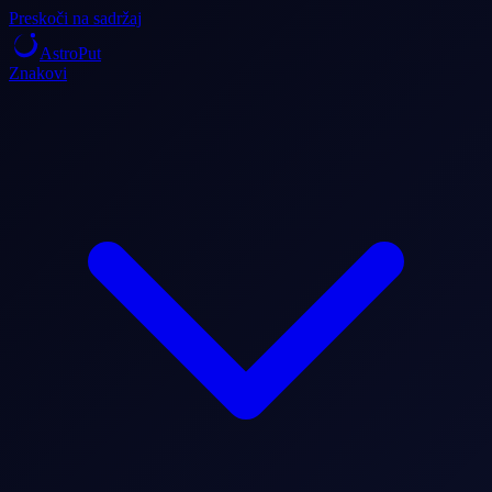
Preskoči na sadržaj
AstroPut
Znakovi