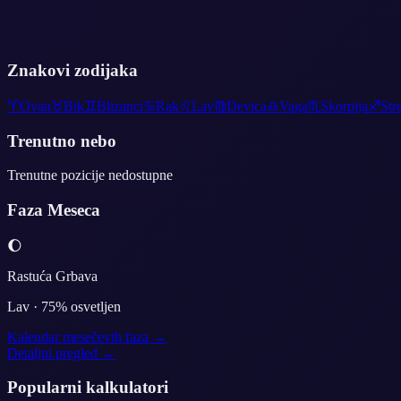
Znakovi zodijaka
♈
Ovan
♉
Bik
♊
Blizanci
♋
Rak
♌
Lav
♍
Devica
♎
Vaga
♏
Skorpija
♐
Str
Trenutno nebo
Trenutne pozicije nedostupne
Faza Meseca
🌔
Rastuća Grbava
Lav
·
75
% osvetljen
Kalendar mesečevih faza →
Detaljni pregled →
Popularni kalkulatori