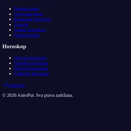
Natalna karta
Uporedna karta
Kompozit horoskop
Tranziti
Solarni horoskop
Numerologija
Horoskop
Dnevni horoskop
Nedeljni horoskop
Mesecni horoskop
Ljubavni horoskop
AstroPut
© 2026 AstroPut. Sva prava zadržana.