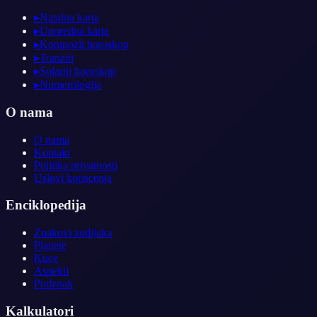
▸
Natalna karta
▸
Uporedna karta
▸
Kompozit horoskop
▸
Tranziti
▸
Solarni horoskop
▸
Numerologija
O nama
O nama
Kontakt
Politika privatnosti
Uslovi koriscenja
Enciklopedija
Znakovi zodijaka
Planete
Kuce
Aspekti
Podznak
Kalkulatori