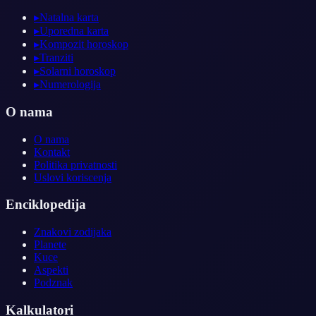
▸
Natalna karta
▸
Uporedna karta
▸
Kompozit horoskop
▸
Tranziti
▸
Solarni horoskop
▸
Numerologija
O nama
O nama
Kontakt
Politika privatnosti
Uslovi koriscenja
Enciklopedija
Znakovi zodijaka
Planete
Kuce
Aspekti
Podznak
Kalkulatori