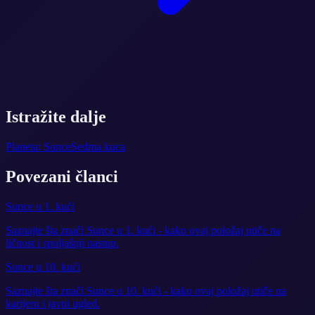
Istražite dalje
Planeta: Sunce
Sedma kuca
Povezani članci
Sunce u 1. kući
Saznajte šta znači Sunce u 1. kući - kako ovaj položaj utiče na
ličnost i spoljašnji nastup.
Sunce u 10. kući
Saznajte šta znači Sunce u 10. kući - kako ovaj položaj utiče na
karijeru i javni ugled.