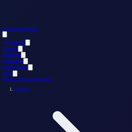
Prijava
Registracija
AstroPut
Znakovi
Horoskop
Kalkulatori
Enciklopedija
Nebo
Politika privatnosti
Kontakt
Početna