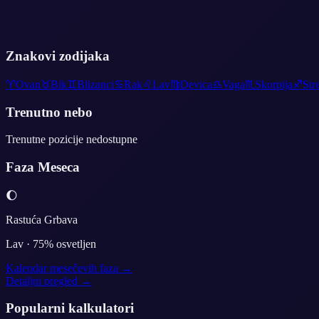
Znakovi zodijaka
♈
Ovan
♉
Bik
♊
Blizanci
♋
Rak
♌
Lav
♍
Devica
♎
Vaga
♏
Skorpija
♐
Str
Trenutno nebo
Trenutne pozicije nedostupne
Faza Meseca
🌔
Rastuća Grbava
Lav
·
75
% osvetljen
Kalendar mesečevih faza →
Detaljni pregled →
Popularni kalkulatori