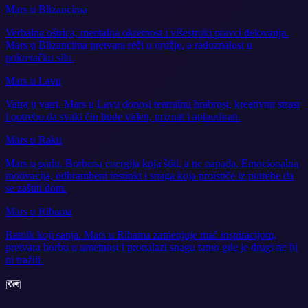
Mars u Blizancima
Verbalna oštrica, mentalna okretnost i višestruki pravci delovanja.
Mars u Blizancima pretvara reči u oružje, a radoznalost u
pokretačku silu.
Mars u Lavu
Vatra u vatri. Mars u Lavu donosi teatralnu hrabrost, kreativnu strast
i potrebu da svaki čin bude viđen, priznat i aplaudiran.
Mars u Raku
Mars u padu. Borbena energija koja štiti, a ne napada. Emocionalna
motivacija, odbrambeni instinkt i snaga koja proističe iz potrebe da
se zaštiti dom.
Mars u Ribama
Ratnik koji sanja. Mars u Ribama zamenjuje mač inspiracijom,
pretvara borbu u umetnost i pronalazi snagu tamo gde je drugi ne bi
ni tražili.
🗺️