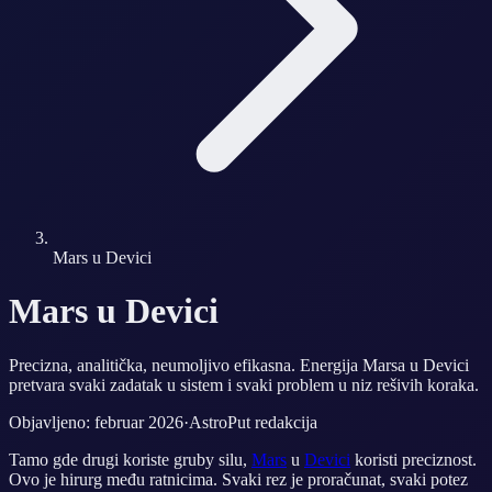
Mars u Devici
Mars u Devici
Precizna, analitička, neumoljivo efikasna. Energija Marsa u Devici
pretvara svaki zadatak u sistem i svaki problem u niz rešivih koraka.
Objavljeno: februar 2026
·
AstroPut redakcija
Tamo gde drugi koriste grubу silu,
Mars
u
Devici
koristi preciznost.
Ovo je hirurg među ratnicima. Svaki rez je proračunat, svaki potez