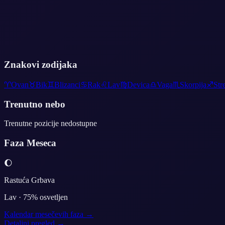
Znakovi zodijaka
♈
Ovan
♉
Bik
♊
Blizanci
♋
Rak
♌
Lav
♍
Devica
♎
Vaga
♏
Skorpija
♐
Str
Trenutno nebo
Trenutne pozicije nedostupne
Faza Meseca
🌔
Rastuća Grbava
Lav
·
75
% osvetljen
Kalendar mesečevih faza →
Detaljni pregled →