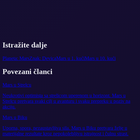
Istražite dalje
Planeta: Mars
Znak: Devica
Mars u 1. kući
Mars u 10. kući
Povezani članci
Mars u Strelcu
Neukrotivi optimista sa strelicom uperenom u horizont. Mars u
Strelcu pretvara svaki cilj u avanturu i svaku prepreku u poziv na
akciju.
Mars u Biku
Uporna, spora, nezaustavljiva sila. Mars u Biku pretvara želje u
materijalne rezultate kroz nepokolebljivu istrajnost i čulnu strast.