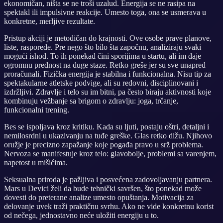
ekonomičan, ništa se ne troši uzalud. Energija se ne rasipa na
spektakl ili impulsivne reakcije. Umesto toga, ona se usmerava u
konkretne, merljive rezultate.
Pristup akciji je metodičan do krajnosti. Ove osobe prave planove,
liste, rasporede. Pre nego što bilo šta započnu, analiziraju svaki
mogući ishod. To ih ponekad čini sporijima u startu, ali im daje
ogromnu prednost na duge staze. Retko greše jer su sve unapred
proračunali. Fizička energija je stabilna i funkcionalna. Nisu tip za
spektakularne atletske podvige, ali su redovni, disciplinovani i
izdržljivi. Zdravlje i telo su im bitni, pa često biraju aktivnosti koje
kombinuju vežbanje sa brigom o zdravlju: joga, trčanje,
funkcionalni trening.
Bes se ispoljava kroz kritiku. Kada su ljuti, postaju oštri, detaljni i
nemilosrdni u ukazivanju na tuđe greške. Glas retko dižu. Njihovo
oružje je precizno zapažanje koje pogađa pravo u srž problema.
Nervoza se manifestuje kroz telo: glavobolje, problemi sa varenjem,
napetost u mišićima.
Seksualna priroda je pažljiva i posvećena zadovoljavanju partnera.
Mars u Devici želi da bude tehnički savršen, što ponekad može
dovesti do preterane analize umesto opuštanja. Motivacija za
delovanje uvek traži praktičnu svrhu. Ako ne vide konkretnu korist
od nečega, jednostavno neće uložiti energiju u to.