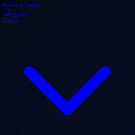
Preskoči na sadržaj
AstroPut
Znakovi