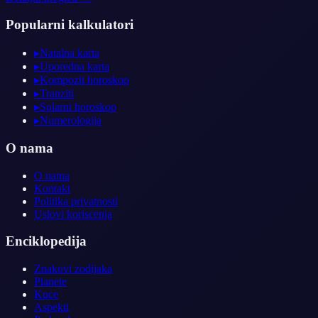
Popularni kalkulatori
▸
Natalna karta
▸
Uporedna karta
▸
Kompozit horoskop
▸
Tranziti
▸
Solarni horoskop
▸
Numerologija
O nama
O nama
Kontakt
Politika privatnosti
Uslovi koriscenja
Enciklopedija
Znakovi zodijaka
Planete
Kuce
Aspekti