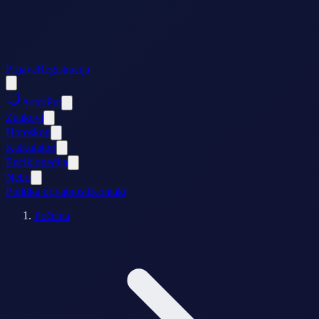
Prijava
Registracija
AstroPut
Znakovi
Horoskop
Kalkulatori
Enciklopedija
Nebo
Politika privatnosti
Kontakt
Početna