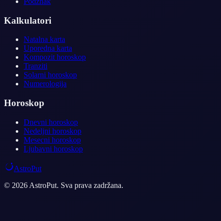
Podznak
Kalkulatori
Natalna karta
Uporedna karta
Kompozit horoskop
Tranziti
Solarni horoskop
Numerologija
Horoskop
Dnevni horoskop
Nedeljni horoskop
Mesecni horoskop
Ljubavni horoskop
AstroPut
© 2026 AstroPut. Sva prava zadržana.