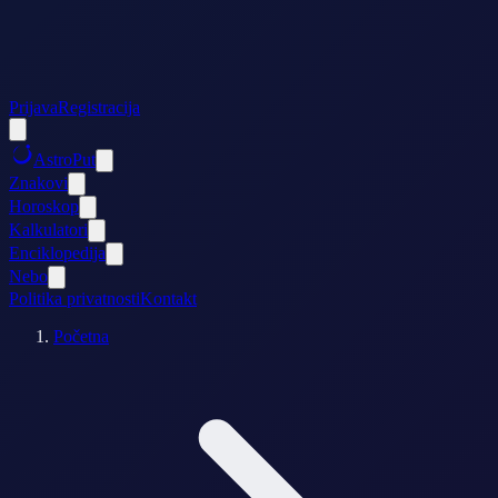
Prijava
Registracija
AstroPut
Znakovi
Horoskop
Kalkulatori
Enciklopedija
Nebo
Politika privatnosti
Kontakt
Početna