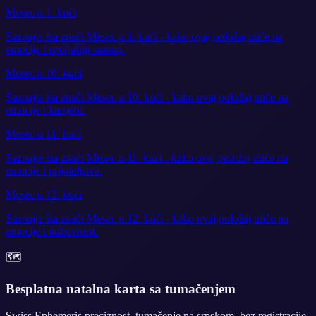
Mesec u 1. kući
Saznajte šta znači Mesec u 1. kući - kako ovaj položaj utiče na
emocije i spoljašnji nastup.
Mesec u 10. kući
Saznajte šta znači Mesec u 10. kući - kako ovaj položaj utiče na
emocije i karijeru.
Mesec u 11. kući
Saznajte šta znači Mesec u 11. kući - kako ovaj položaj utiče na
emocije i prijateljstva.
Mesec u 12. kući
Saznajte šta znači Mesec u 12. kući - kako ovaj položaj utiče na
emocije i duhovnost.
🗺️
Besplatna natalna karta sa tumačenjem
Swiss Ephemeris preciznost, tumačenje na srpskom, bez registracije.