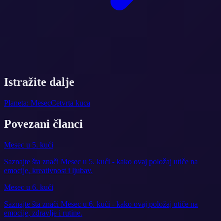
Istražite dalje
Planeta: Mesec
Cetvrta kuca
Povezani članci
Mesec u 5. kući
Saznajte šta znači Mesec u 5. kući - kako ovaj položaj utiče na
emocije, kreativnost i ljubav.
Mesec u 6. kući
Saznajte šta znači Mesec u 6. kući - kako ovaj položaj utiče na
emocije, zdravlje i rutine.