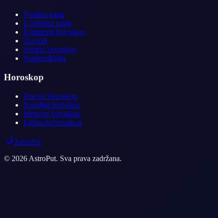
Natalna karta
Uporedna karta
Kompozit horoskop
Tranziti
Solarni horoskop
Numerologija
Horoskop
Dnevni horoskop
Nedeljni horoskop
Mesecni horoskop
Ljubavni horoskop
AstroPut
© 2026 AstroPut. Sva prava zadržana.