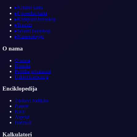
▸
Natalna karta
▸
Uporedna karta
▸
Kompozit horoskop
▸
Tranziti
▸
Solarni horoskop
▸
Numerologija
O nama
O nama
Kontakt
Politika privatnosti
Uslovi koriscenja
Enciklopedija
Znakovi zodijaka
Planete
Kuce
Aspekti
Podznak
Kalkulatori