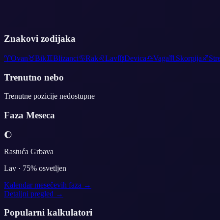
Znakovi zodijaka
♈
Ovan
♉
Bik
♊
Blizanci
♋
Rak
♌
Lav
♍
Devica
♎
Vaga
♏
Skorpija
♐
Str
Trenutno nebo
Trenutne pozicije nedostupne
Faza Meseca
🌔
Rastuća Grbava
Lav
·
75
% osvetljen
Kalendar mesečevih faza →
Detaljni pregled →
Popularni kalkulatori