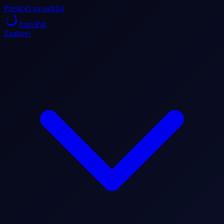
Preskoči na sadržaj
AstroPut
Znakovi